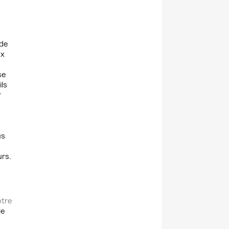
 de
ux
se
ils
r
us
urs.
otre
le