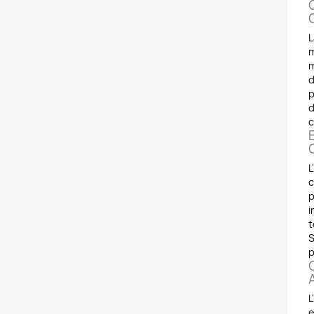
L
m
m
d
p
d
c
E
L
c
p
i
t
S
p
L
e