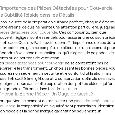
L'Importance des Pièces Détachées pour Couvercle
a Subtilité Réside dans les Détails
ans la quête de la préparation culinaire parfaite, chaque élément
otre arsenal de cuisine mérite une attention particulière, jusqu'a
ièces détachées pour couvercle
. Ces composants, bien que
ouvent négligés, sont essentiels pour assurer une cuisson préci
t efficace. CuisinezPatissez.fr reconnaît l'importance de ces déta
t propose une gamme complète de pièces de remplacement pou
épondre à vos besoins spécifiques, qu'il s'agisse de poignées, de
oints ou de boutons de ventilation.
Les
pièces détachées pour couvercle
ne se contentent pas de
éparer ; elles transforment. En choisissant les bonnes pièces, vo
ssurez non seulement la sécurité et le confort d'utilisation mais
ussi l'efficacité énergétique et la conservation optimale des save
ejoignez-nous dans cette exploration des petites pièces qui font
ne grande différence dans l'art de la cuisine.
Choisir la Bonne Pièce : Un Gage de Qualité
orsque vient le moment de remplacer une
pièce détachée pour
v
ouvercle
, la compatibilité et la qualité sont primordiales. Identifier 
on modèle et la bonne marque garantit non seulement un