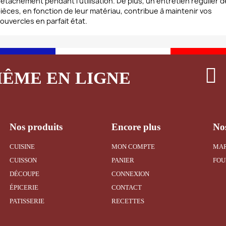
étachement pendant l'utilisation. De plus, un entretien régulier d
ièces, en fonction de leur matériau, contribue à maintenir vos
ouvercles en parfait état.
MÊME EN LIGNE
Nos produits
Encore plus
Nos
CUISINE
MON COMPTE
MA
CUISSON
PANIER
FOU
DÉCOUPE
CONNEXION
ÉPICERIE
CONTACT
PATISSERIE
RECETTES