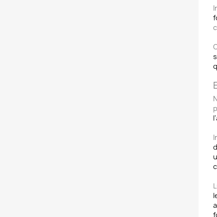
I
f
c
O
s
q
N
p
l
I
d
u
c
L
l
a
f