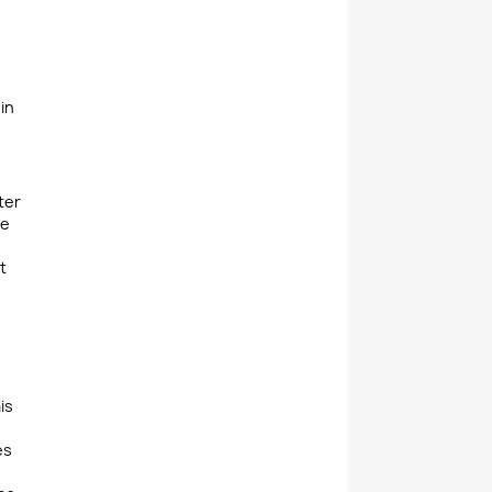
in
ter
re
t
is
es