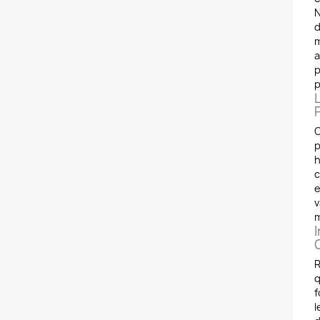
N
d
m
a
p
p
O
p
h
c
e
v
m
I
R
q
f
l