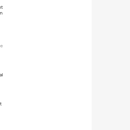
nt
on
ée
.
al
t