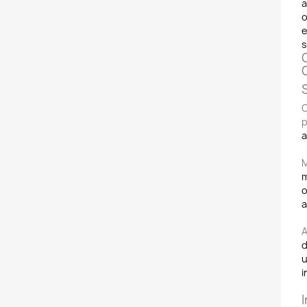
a
o
e
s
C
p
a
M
m
o
a
A
d
u
i