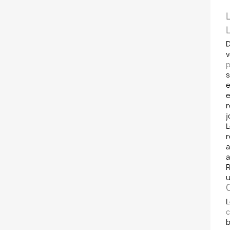
L
D
v
p
s
e
e
r
j
r
a
a
R
u
L
c
b