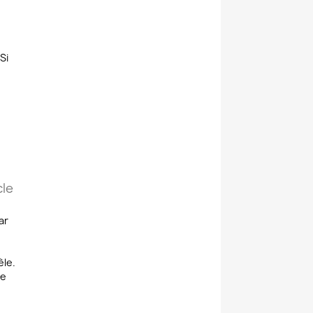
Si
le
ar
le.
ne