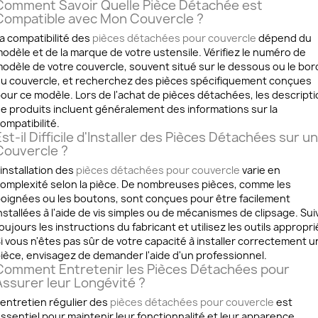
Comment Savoir Quelle Pièce Détachée est
Compatible avec Mon Couvercle ?
a compatibilité des
pièces détachées pour couvercle
dépend du
odèle et de la marque de votre ustensile. Vérifiez le numéro de
odèle de votre couvercle, souvent situé sur le dessous ou le bor
u couvercle, et recherchez des pièces spécifiquement conçues
our ce modèle. Lors de l'achat de pièces détachées, les descript
e produits incluent généralement des informations sur la
ompatibilité.
st-il Difficile d'Installer des Pièces Détachées sur un
Couvercle ?
'installation des
pièces détachées pour couvercle
varie en
omplexité selon la pièce. De nombreuses pièces, comme les
oignées ou les boutons, sont conçues pour être facilement
nstallées à l'aide de vis simples ou de mécanismes de clipsage. Sui
oujours les instructions du fabricant et utilisez les outils appropri
i vous n'êtes pas sûr de votre capacité à installer correctement u
ièce, envisagez de demander l'aide d'un professionnel.
Comment Entretenir les Pièces Détachées pour
Assurer leur Longévité ?
'entretien régulier des
pièces détachées pour couvercle
est
ssentiel pour maintenir leur fonctionnalité et leur apparence.