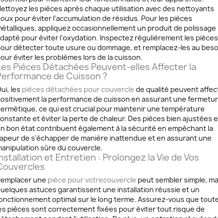
ettoyez les pièces après chaque utilisation avec des nettoyants
oux pour éviter l'accumulation de résidus. Pour les pièces
étalliques, appliquez occasionnellement un produit de polissage
dapté pour éviter l'oxydation. Inspectez régulièrement les pièces
our détecter toute usure ou dommage, et remplacez-les au beso
our éviter les problèmes lors de la cuisson.
Les Pièces Détachées Peuvent-elles Affecter la
Performance de Cuisson ?
ui, les
pièces détachées pour couvercle
de qualité peuvent affec
ositivement la performance de cuisson en assurant une fermetu
ermétique, ce qui est crucial pour maintenir une température
onstante et éviter la perte de chaleur. Des pièces bien ajustées e
n bon état contribuent également à la sécurité en empêchant la
apeur de s'échapper de manière inattendue et en assurant une
anipulation sûre du couvercle.
nstallation et Entretien : Prolongez la Vie de Vos
Couvercles
emplacer une
pièce
pour
votre
couvercle
peut sembler simple, ma
uelques astuces garantissent une installation réussie et un
onctionnement optimal sur le long terme. Assurez-vous que tout
es pièces sont correctement fixées pour éviter tout risque de