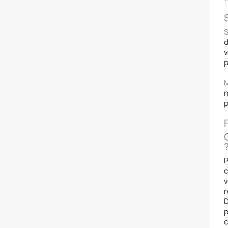
S
d
v
p
M
n
p
P
c
v
r
D
p
c