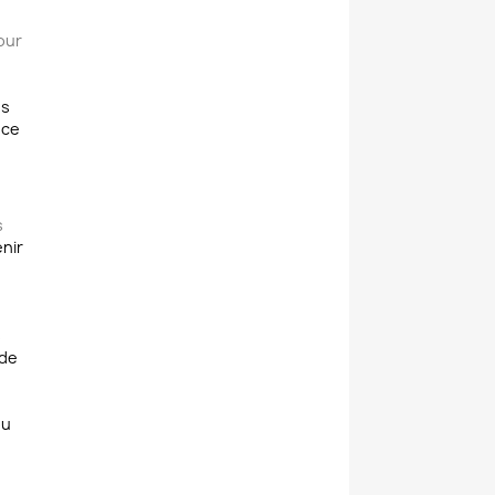
our
es
 ce
s
enir
s
 de
ou