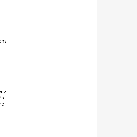
d
ions
vez
és.
ne