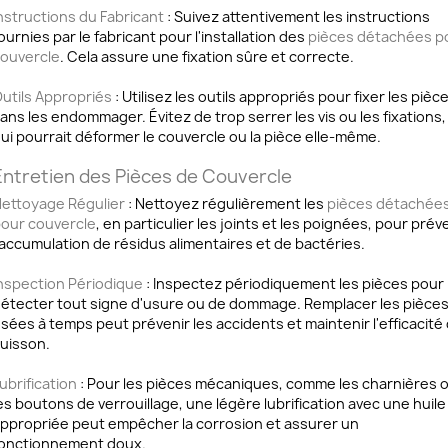
nstructions du Fabricant
: Suivez attentivement les instructions
ournies par le fabricant pour l'installation des
pièces détachées p
ouvercle
. Cela assure une fixation sûre et correcte.
utils Appropriés
: Utilisez les outils appropriés pour fixer les pièc
ans les endommager. Évitez de trop serrer les vis ou les fixations,
ui pourrait déformer le couvercle ou la pièce elle-même.
Entretien des Pièces de Couvercle
ettoyage Régulier
: Nettoyez régulièrement les
pièces détachée
our couvercle
, en particulier les joints et les poignées, pour prév
'accumulation de résidus alimentaires et de bactéries.
nspection Périodique
: Inspectez périodiquement les pièces pour
étecter tout signe d'usure ou de dommage. Remplacer les pièce
sées à temps peut prévenir les accidents et maintenir l'efficacité
uisson.
ubrification
: Pour les pièces mécaniques, comme les charnières 
es boutons de verrouillage, une légère lubrification avec une huile
ppropriée peut empêcher la corrosion et assurer un
onctionnement doux.