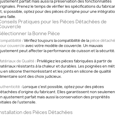
justement parfait mais aussi la préservation des fonctionnalités
riginales. Prenez le temps de vérifier les spécifications du fabrica
t, si possible, optez pour des pièces d'origine pour une intégrati
ans faille.
Conseils Pratiques pour les Pièces Détachées de
Couvercle
Sélectionner la Bonne Pièce
ompatibilité
: Vérifiez toujours la compatibilité de la
pièce détach
our couvercle
avec votre modèle de couvercle. Un mauvais
justement peut affecter la performance de cuisson et la sécurité
atériaux de Qualité
: Privilégiez les pièces fabriquées à partir de
atériaux résistants à la chaleur et durables. Les poignées en mét
u en silicone thermorésistant et les joints en silicone de qualité
limentaire sont des choix judicieux.
uthenticité
: Lorsque c'est possible, optez pour des pièces
étachées d'origine du fabricant. Elles garantissent non seulemen
n ajustement parfait mais aussi la conservation des propriétés
nitiales de l'ustensile.
Installation des Pièces Détachées