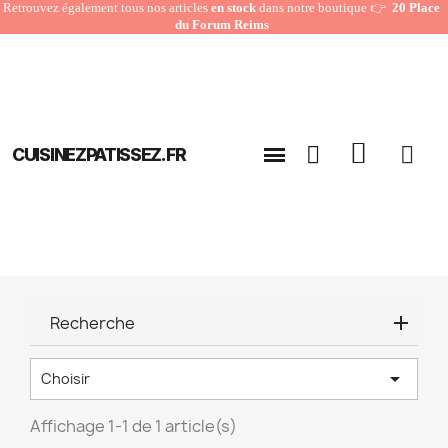
Retrouvez également tous nos articles
en stock
dans notre boutique 👉
20 Place
du Forum Reims
CUISINEZPATISSEZ.FR
Recherche

Choisir
Affichage 1-1 de 1 article(s)