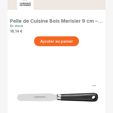
APERÇU RAPIDE
Pelle de Cuisine Bois Merisier 9 cm –
Spatule Plancha Pratique
En stock
18,14 €
Ajouter au panier