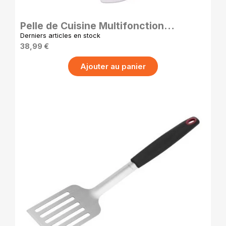
Pelle de Cuisine Multifonction
Antiadhésive – Magic Pelle
Derniers articles en stock
38,99 €
Ajouter au panier