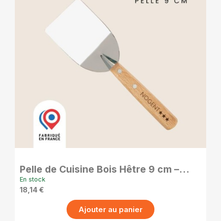
APERÇU RAPIDE
Pelle de Cuisine Bois Hêtre 9 cm –
Spatule Plancha Résistante
En stock
18,14 €
Ajouter au panier