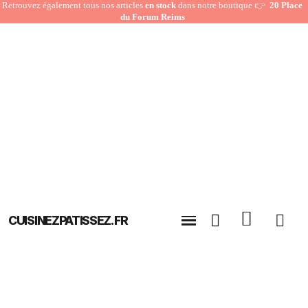
Retrouvez également tous nos articles
en stock
dans notre boutique 👉
20 Place
du Forum Reims
CUISINEZPATISSEZ.FR