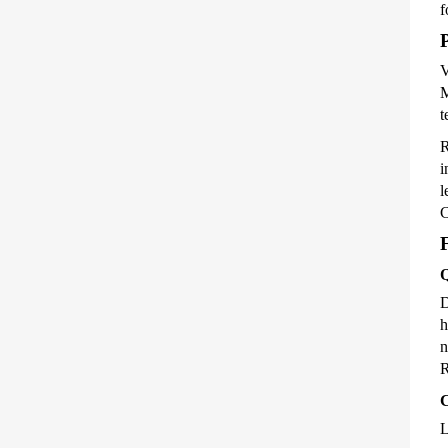
f
P
V
M
t
R
i
l
C
F
Q
D
h
n
R
C
L