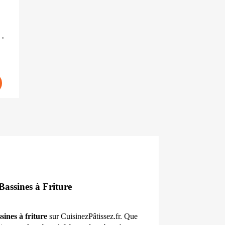
 La
Bassines à Friture
sines à friture
 sur CuisinezPâtissez.fr. Que 