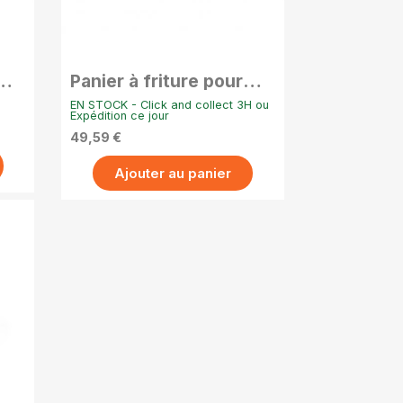
APERÇU RAPIDE
Panier à friture pour
 -
bassine La Lyonnaise -
EN STOCK - Click and collect 3H ou
32 cm
Expédition ce jour
49,59 €
Ajouter au panier