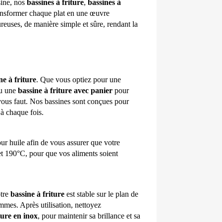
ine, nos 
bassines à friture
, 
bassines à 
ansformer chaque plat en une œuvre 
ureuses, de manière simple et sûre, rendant la 
ne à friture
. Que vous optiez pour une 
ou une 
bassine à friture avec panier
 pour 
vous faut. Nos bassines sont conçues pour 
 à chaque fois.
Une température d'huile correcte est cruciale. Utilisez un thermomètre pour huile afin de vous assurer que votre 
et 190°C, pour que vos aliments soient 
tre 
bassine à friture
 est stable sur le plan de 
mmes. Après utilisation, nettoyez 
ture en inox
, pour maintenir sa brillance et sa 