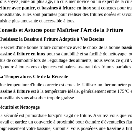
ous soyez jeune ou plus âgé, un cuisinier novice ou un expert de la cuis
riture avec panier
, et 
bassines à friture en inox
 sont conçues pour tr
roustillante. Elles sont parfaites pour réaliser des fritures dorées et savo
uisine plus amusante et accessible à tous.
onseils et Astuces pour Maîtriser l'Art de la Friture
hoisissez la Bassine à Friture Adaptée à Vos Besoins
e secret d'une bonne friture commence avec le choix de la bonne 
bassi
assine à friture en inox
 pour sa durabilité et sa facilité de nettoyage, 
lus de commodité lors de l'égouttage des aliments, nous avons ce qu'il 
épondre à toutes vos exigences culinaires, assurant des fritures parfaites
a Température, Clé de la Réussite
assine à friture
 est à la température idéale, généralement entre 175°C 
roustillants sans absorber trop de graisse.
écurité et Nettoyage
a sécurité est primordiale lorsqu'il s'agit de friture. Assurez-vous que vo
ravail et gardez un couvercle à proximité pour éteindre d'éventuelles fla
oigneusement votre bassine, surtout si vous possédez une 
bassine à fri