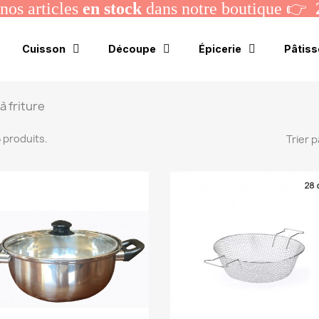
os articles
en stock
dans notre boutique 👉
Cuisson
Découpe
Épicerie
Pâtiss
à friture
 5 produits.
Trier p