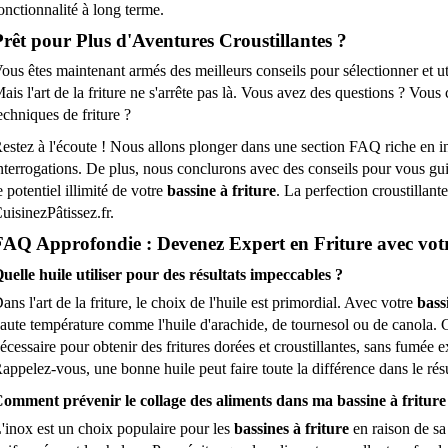
onctionnalité à long terme.
rêt pour Plus d'Aventures Croustillantes ?
ous êtes maintenant armés des meilleurs conseils pour sélectionner et uti
ais l'art de la friture ne s'arrête pas là. Vous avez des questions ? Vous
echniques de friture ?
estez à l'écoute ! Nous allons plonger dans une section FAQ riche en in
nterrogations. De plus, nous conclurons avec des conseils pour vous gui
e potentiel illimité de votre 
bassine à friture
. La perfection croustillant
uisinezPâtissez.fr.
AQ Approfondie : Devenez Expert en Friture avec votr
uelle huile utiliser pour des résultats impeccables ?
ans l'art de la friture, le choix de l'huile est primordial. Avec votre 
bass
aute température comme l'huile d'arachide, de tournesol ou de canola. Ce
écessaire pour obtenir des fritures dorées et croustillantes, sans fumée e
appelez-vous, une bonne huile peut faire toute la différence dans le résul
omment prévenir le collage des aliments dans ma bassine à friture
'inox est un choix populaire pour les 
bassines à friture
 en raison de sa