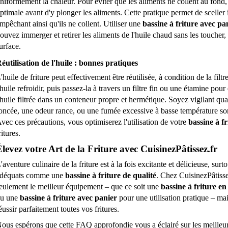
niformément la chaleur. Pour éviter que les aliments ne collent au fond, 
ptimale avant d'y plonger les aliments. Cette pratique permet de sceller 
mpêchant ainsi qu'ils ne collent. Utiliser une 
bassine à friture avec pa
ouvez immerger et retirer les aliments de l'huile chaud sans les toucher, r
urface.
éutilisation de l'huile : bonnes pratiques
'huile de friture peut effectivement être réutilisée, à condition de la fil
'huile refroidir, puis passez-la à travers un filtre fin ou une étamine pou
'huile filtrée dans un conteneur propre et hermétique. Soyez vigilant quan
oncée, une odeur rance, ou une fumée excessive à basse température sont 
vec ces précautions, vous optimiserez l'utilisation de votre 
bassine à fr
ritures.
levez votre Art de la Friture avec CuisinezPâtissez.fr
'aventure culinaire de la friture est à la fois excitante et délicieuse, surt
déquats comme une 
bassine à friture de qualité
. Chez CuisinezPâtissez
eulement le meilleur équipement – que ce soit une 
bassine à friture en
u une 
bassine à friture avec panier
 pour une utilisation pratique – mai
éussir parfaitement toutes vos fritures.
ous espérons que cette FAQ approfondie vous a éclairé sur les meilleures