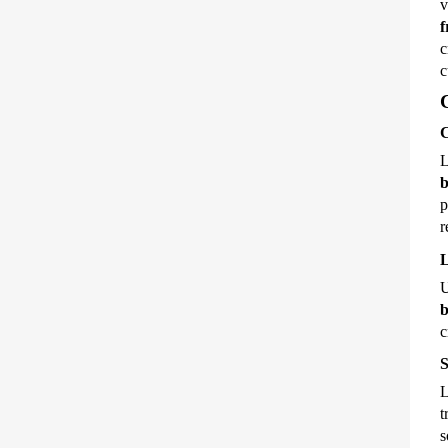
v
f
c
c
C
C
L
b
p
r
L
b
c
S
L
t
s