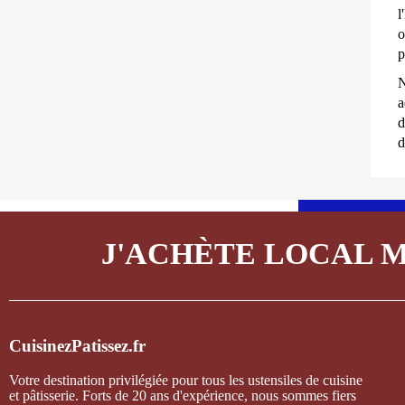
l
o
p
N
a
d
d
J'ACHÈTE LOCAL 
CuisinezPatissez.fr
Votre destination privilégiée pour tous les ustensiles de cuisine
et pâtisserie. Forts de 20 ans d'expérience, nous sommes fiers