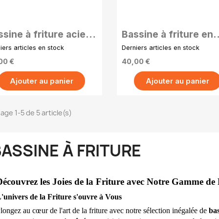
APERÇU RAPIDE
APERÇU RAPIDE
sine à friture acier
Bassine à friture en
 cm bombée avec 2
acier 28 cm – Design
iers articles en stock
Derniers articles en stock
ses renforcées
Lyonnaise
00 €
40,00 €
Ajouter au panier
Ajouter au panier
age 1-5 de 5 article(s)
ASSINE À FRITURE
écouvrez les Joies de la Friture avec Notre Gamme de 
'univers de la Friture s'ouvre à Vous
longez au cœur de l'art de la friture avec notre sélection inégalée de 
bas