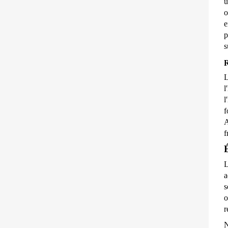
u
o
e
p
s
R
L
l
l
f
A
f
É
L
a
s
o
r
N