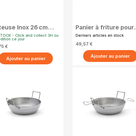
APERÇU RAPIDE
APERÇU RAPIDE
iteuse Inox 26 cm
Panier à friture pour
ec Couvercle Verre –
bassine La Lyonnaise
TOCK - Click and collect 3H ou
Derniers articles en stock
us Feux & Induction
28 cm
dition ce jour
49,57 €
75 €
Ajouter au panier
Ajouter au panier