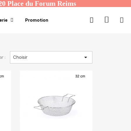
20 Place du Forum Reims
erie
Promotion

ar :
Choisir