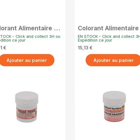
APERÇU RAPIDE
APERÇU RAPIDE
lorant Alimentaire en
Colorant Alimentaire
udre Hydrosoluble –
Poudre Hydrosoluble
TOCK - Click and collect 3H ou
EN STOCK - Click and collect 3
 - Noir
20g - Bleu ciel
dition ce jour
Expédition ce jour
1 €
15,13 €
Ajouter au panier
Ajouter au panier