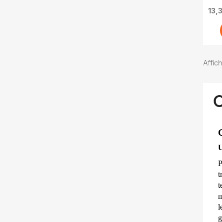
- 
13,
Affich
C
U
P
t
t
m
l
g