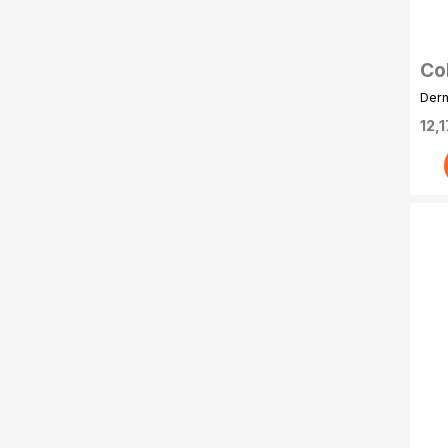
Co
Po
Dern
20
12,1