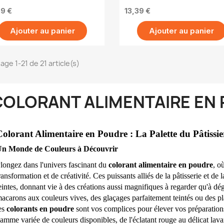
Rouge framboise
- Orange
39 €
13,39 €
Ajouter au panier
Ajouter au panier
age 1-21 de 21 article(s)
COLORANT ALIMENTAIRE EN
olorant Alimentaire en Poudre : La Palette du Pâtissie
n Monde de Couleurs à Découvrir
longez dans l'univers fascinant du 
colorant alimentaire en poudre
, o
ransformation et de créativité. Ces puissants alliés de la pâtisserie et de 
eintes, donnant vie à des créations aussi magnifiques à regarder qu'à dé
acarons aux couleurs vives, des glaçages parfaitement teintés ou des pla
es 
colorants en poudre
 sont vos complices pour élever vos préparation
amme variée de couleurs disponibles, de l'éclatant rouge au délicat lava