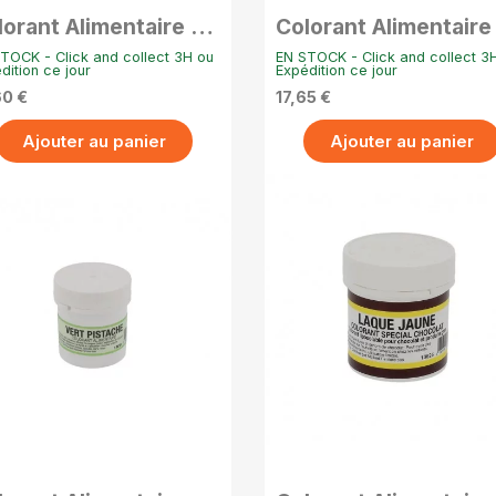
lorant Alimentaire en
Colorant Alimentaire
udre Hydrosoluble –
Poudre Hydrosoluble
TOCK - Click and collect 3H ou
EN STOCK - Click and collect 3
g - Brun chocolat
20g - Vert menthe
dition ce jour
Expédition ce jour
60 €
17,65 €
Ajouter au panier
Ajouter au panier
APERÇU RAPIDE
APERÇU RAPIDE