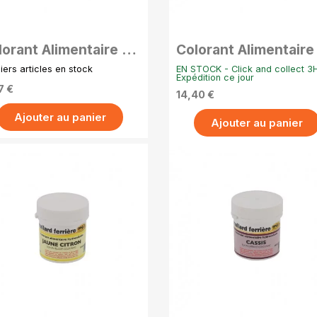
APERÇU RAPIDE
APERÇU RAPIDE
lorant Alimentaire en
Colorant Alimentaire
udre Hydrosoluble –
Poudre Hydrosoluble
iers articles en stock
EN STOCK - Click and collect 3
g - Rouge fraise
20g - Rouge framboi
Expédition ce jour
7 €
14,40 €
Ajouter au panier
Ajouter au panier
APERÇU RAPIDE
APERÇU RAPIDE