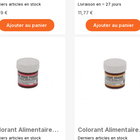
udre Liposoluble 15g
Poudre Liposoluble 
iers articles en stock
Livraison en ≈ 27 jours
leu ciel
- Bleu indigo
39 €
11,77 €
Ajouter au panier
Ajouter au panier
APERÇU RAPIDE
APERÇU RAPIDE
lorant Alimentaire
Colorant Alimentaire
udre Liposoluble 15g
Poudre Liposoluble 
iers articles en stock
Derniers articles en stock