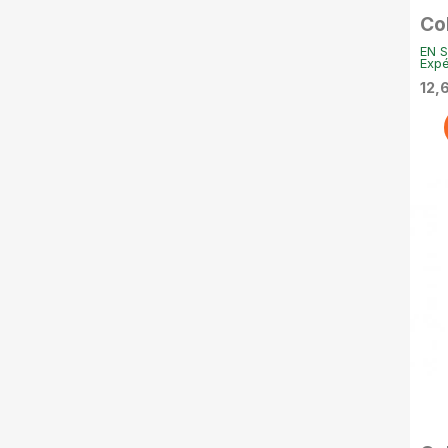
Co
Po
EN S
20
Expé
12,