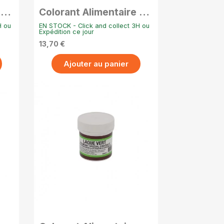
 en
Colorant Alimentaire en
 –
Poudre Hydrosoluble –
H ou
EN STOCK - Click and collect 3H ou
20g - Vert Pomme
Expédition ce jour
13,70 €
Ajouter au panier
APERÇU RAPIDE