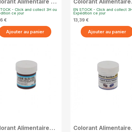
lorant Alimentaire en
Colorant Alimentaire
udre Hydrosoluble –
Poudre Liposoluble 
TOCK - Click and collect 3H ou
EN STOCK - Click and collect 3
g - Vert pistache
- Jaune
dition ce jour
Expédition ce jour
06 €
13,39 €
Ajouter au panier
Ajouter au panier
APERÇU RAPIDE
APERÇU RAPIDE
lorant Alimentaire
Colorant Alimentaire