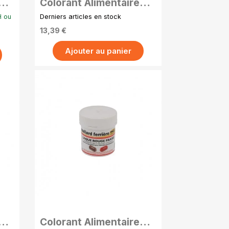
Colorant Alimentaire
15g
Poudre Liposoluble 15g
H ou
Derniers articles en stock
- Vert
13,39 €
Ajouter au panier
APERÇU RAPIDE
Colorant Alimentaire