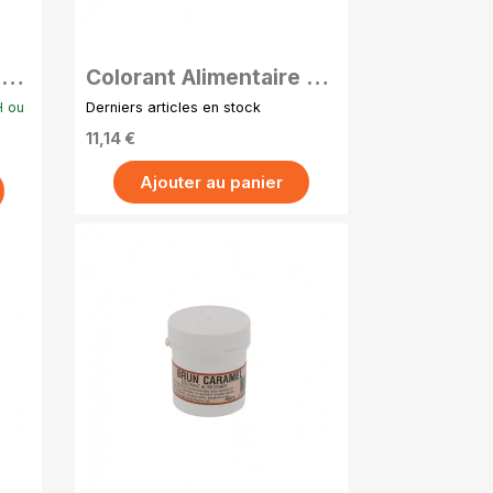
APERÇU RAPIDE
 en
Colorant Alimentaire en
 –
Poudre Hydrosoluble –
H ou
Derniers articles en stock
se
20g - Jaune d'oeuf
11,14 €
Ajouter au panier
APERÇU RAPIDE