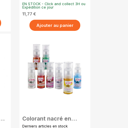
15g
Poudre Liposoluble 15g
EN STOCK - Click and collect 3H ou
- Rouge fraise
Expédition ce jour
11,77 €
Ajouter au panier
APERÇU RAPIDE
Colorant nacré en
15g
poudre argent – 10g
Derniers articles en stock