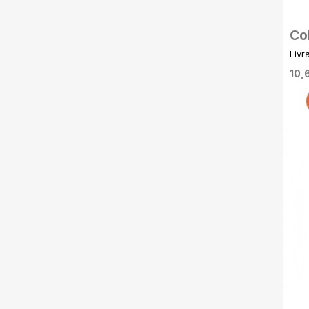
Co
Po
Livr
20
10,