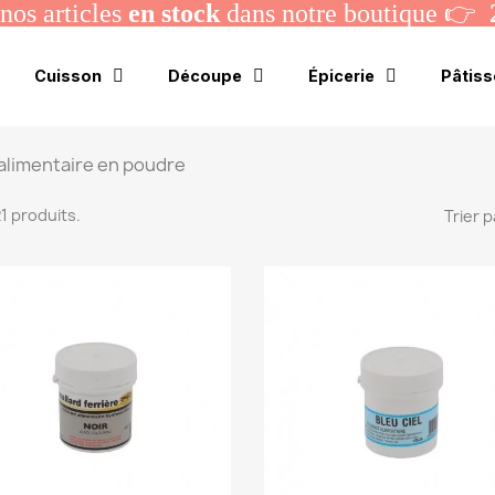
os articles
en stock
dans notre boutique 👉
Cuisson
Découpe
Épicerie
Pâtiss
alimentaire en poudre
 21 produits.
Trier p