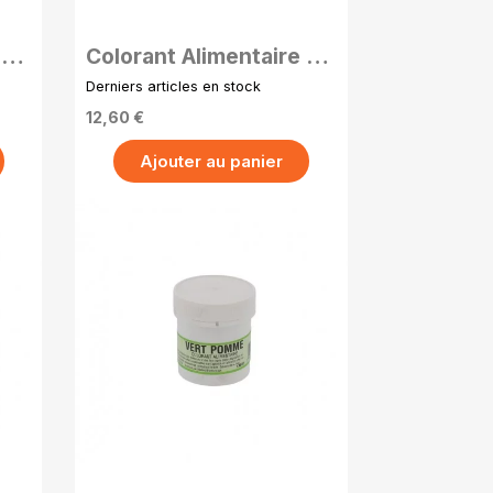
 en
Colorant Alimentaire en
 –
Poudre Hydrosoluble –
Derniers articles en stock
20g - Brun caramel
12,60 €
Ajouter au panier
APERÇU RAPIDE