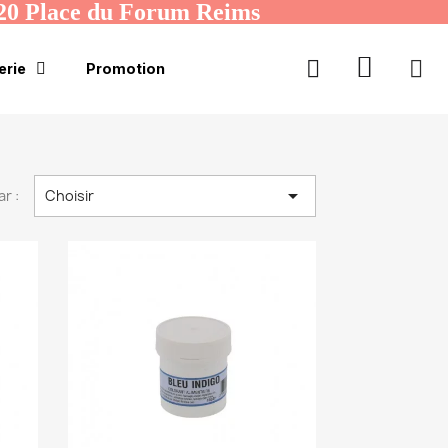
20 Place du Forum Reims
erie
Promotion

ar :
Choisir