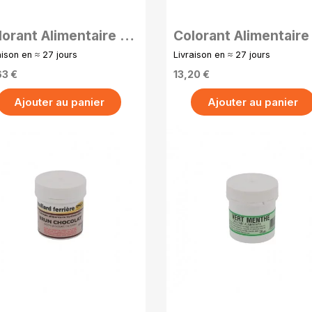
lorant Alimentaire en
Colorant Alimentaire
udre Hydrosoluble –
Poudre Hydrosoluble
aison en ≈ 27 jours
Livraison en ≈ 27 jours
g - Jaune citron
20g - Cassis
63 €
13,20 €
Ajouter au panier
Ajouter au panier
APERÇU RAPIDE
APERÇU RAPIDE