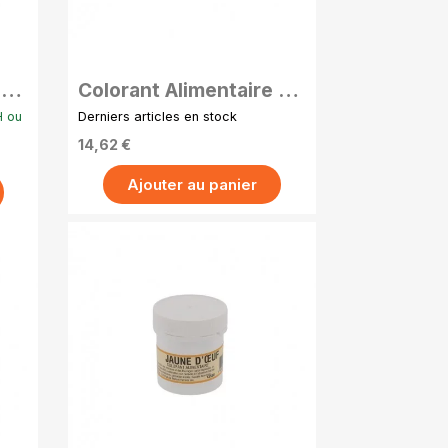
APERÇU RAPIDE
 en
Colorant Alimentaire en
 –
Poudre Hydrosoluble –
H ou
Derniers articles en stock
20g - Bleu indigo
14,62 €
Ajouter au panier