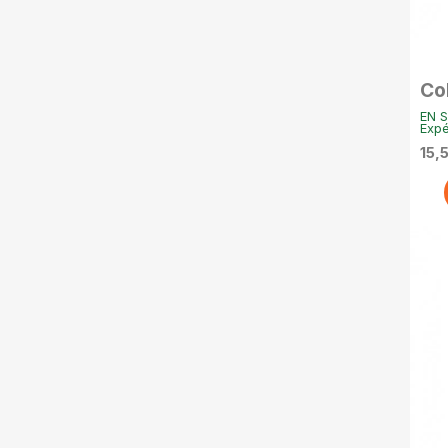
Co
Po
EN S
20g
Expé
15,5