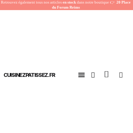
Retrouvez également tous nos articles
en stock
dans notre boutique 👉
20 Place
du Forum Reims
CUISINEZPATISSEZ.FR