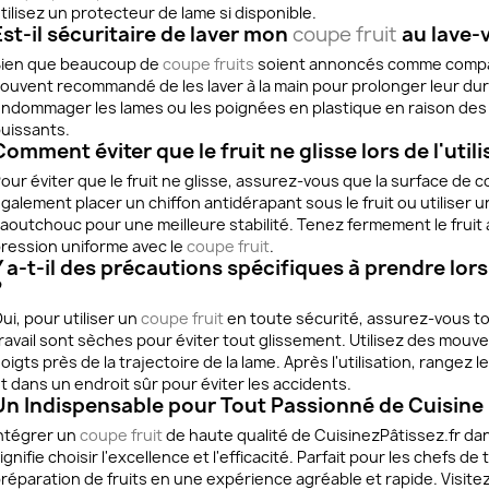
tilisez un protecteur de lame si disponible.
Est-il sécuritaire de laver mon
coupe fruit
au lave-v
ien que beaucoup de
coupe fruits
soient annoncés comme compatibl
ouvent recommandé de les laver à la main pour prolonger leur durée
ndommager les lames ou les poignées en plastique en raison de
uissants.
Comment éviter que le fruit ne glisse lors de l'util
our éviter que le fruit ne glisse, assurez-vous que la surface de
galement placer un chiffon antidérapant sous le fruit ou utiliser
aoutchouc pour une meilleure stabilité. Tenez fermement le fruit
ression uniforme avec le
coupe fruit
.
Y a-t-il des précautions spécifiques à prendre lors 
?
ui, pour utiliser un
coupe fruit
en toute sécurité, assurez-vous to
ravail sont sèches pour éviter tout glissement. Utilisez des mouv
oigts près de la trajectoire de la lame. Après l'utilisation, rangez l
t dans un endroit sûr pour éviter les accidents.
Un Indispensable pour Tout Passionné de Cuisine
ntégrer un
coupe fruit
de haute qualité de CuisinezPâtissez.fr dan
ignifie choisir l'excellence et l'efficacité. Parfait pour les chefs d
réparation de fruits en une expérience agréable et rapide. Visite