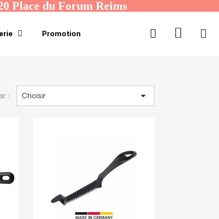
20 Place du Forum Reims
erie
Promotion

ar :
Choisir