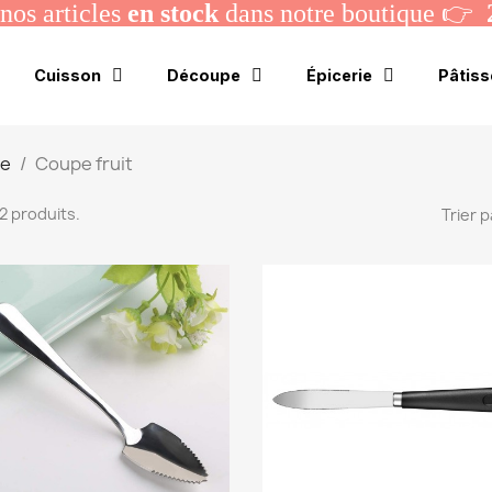
os articles
en stock
dans notre boutique 👉
Cuisson
Découpe
Épicerie
Pâtiss
me
Coupe fruit
 12 produits.
Trier p