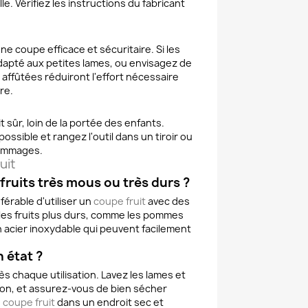
. Vérifiez les instructions du fabricant
e coupe efficace et sécuritaire. Si les
dapté aux petites lames, ou envisagez de
 affûtées réduiront l'effort nécessaire
re.
 sûr, loin de la portée des enfants.
ossible et rangez l'outil dans un tiroir ou
dommages.
uit
ruits très mous ou très durs ?
férable d'utiliser un
coupe fruit
avec des
r les fruits plus durs, comme les pommes
 acier inoxydable qui peuvent facilement
 état ?
s chaque utilisation. Lavez les lames et
von, et assurez-vous de bien sécher
e
coupe fruit
dans un endroit sec et