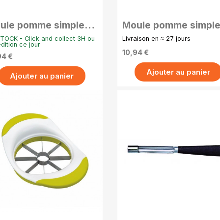
ule pomme simple
Moule pomme simpl
inox - 2 cm
en inox - 2.5 cm
TOCK - Click and collect 3H ou
Livraison en ≈ 27 jours
dition ce jour
10,94 €
94 €
Ajouter au panier
Ajouter au panier
APERÇU RAPIDE
APERÇU RAPIDE