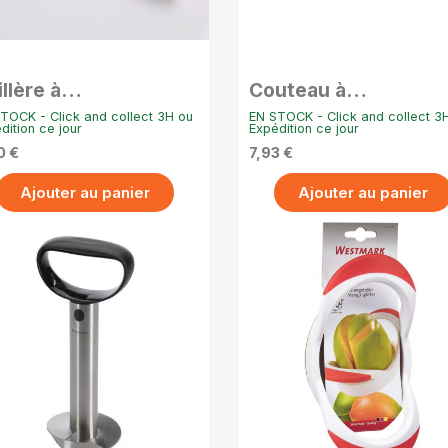
APERÇU RAPIDE
APERÇU RAPIDE
llère à
Couteau à
mplemousse Inox
pamplemousse
TOCK - Click and collect 3H ou
EN STOCK - Click and collect 3
dition ce jour
Expédition ce jour
0 €
7,93 €
Ajouter au panier
Ajouter au panier