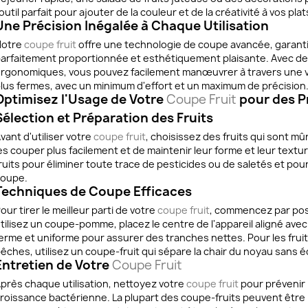
'outil parfait pour ajouter de la couleur et de la créativité à vos plat
Une Précision Inégalée à Chaque Utilisation
Notre
coupe fruit
offre une technologie de coupe avancée, garant
arfaitement proportionnée et esthétiquement plaisante. Avec de
rgonomiques, vous pouvez facilement manœuvrer à travers une var
lus fermes, avec un minimum d'effort et un maximum de précision
Optimisez l'Usage de Votre
Coupe Fruit
pour des P
Sélection et Préparation des Fruits
vant d'utiliser votre
coupe fruit
, choisissez des fruits qui sont m
es couper plus facilement et de maintenir leur forme et leur text
ruits pour éliminer toute trace de pesticides ou de saletés et pour 
oupe.
Techniques de Coupe Efficaces
our tirer le meilleur parti de votre
coupe fruit
, commencez par posi
tilisez un coupe-pomme, placez le centre de l'appareil aligné avec
erme et uniforme pour assurer des tranches nettes. Pour les frui
êches, utilisez un coupe-fruit qui sépare la chair du noyau sans écr
Entretien de Votre
Coupe Fruit
près chaque utilisation, nettoyez votre
coupe fruit
pour prévenir l
roissance bactérienne. La plupart des coupe-fruits peuvent être l