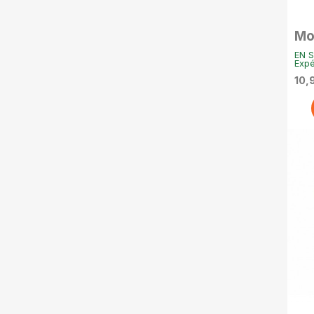
Mo
en 
EN S
Expé
10,