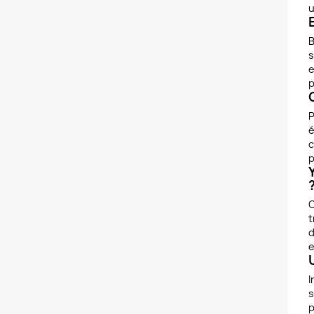
u
B
s
e
p
P
é
c
p
O
t
d
e
I
s
p