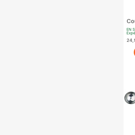
Co
in
EN S
tr
Expé
24,