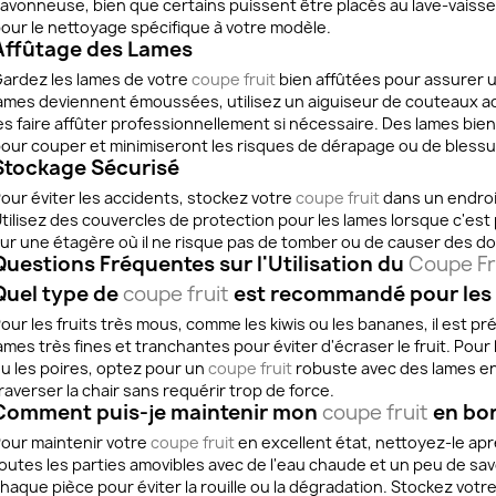
avonneuse, bien que certains puissent être placés au lave-vaisselle
our le nettoyage spécifique à votre modèle.
Affûtage des Lames
ardez les lames de votre
coupe fruit
bien affûtées pour assurer un
ames deviennent émoussées, utilisez un aiguiseur de couteaux a
es faire affûter professionnellement si nécessaire. Des lames bien
our couper et minimiseront les risques de dérapage ou de blessu
Stockage Sécurisé
our éviter les accidents, stockez votre
coupe fruit
dans un endroit
tilisez des couvercles de protection pour les lames lorsque c'est p
ur une étagère où il ne risque pas de tomber ou de causer des 
Questions Fréquentes sur l'Utilisation du
Coupe Fr
Quel type de
coupe fruit
est recommandé pour les f
our les fruits très mous, comme les kiwis ou les bananes, il est pré
ames très fines et tranchantes pour éviter d'écraser le fruit. Pou
u les poires, optez pour un
coupe fruit
robuste avec des lames en
raverser la chair sans requérir trop de force.
Comment puis-je maintenir mon
coupe fruit
en bon
our maintenir votre
coupe fruit
en excellent état, nettoyez-le aprè
outes les parties amovibles avec de l'eau chaude et un peu de sa
haque pièce pour éviter la rouille ou la dégradation. Stockez votr