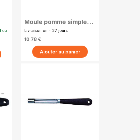
APERÇU RAPIDE
Moule pomme simple
en inox - 1.5 cm
H ou
Livraison en ≈ 27 jours
10,78 €
Ajouter au panier
APERÇU RAPIDE