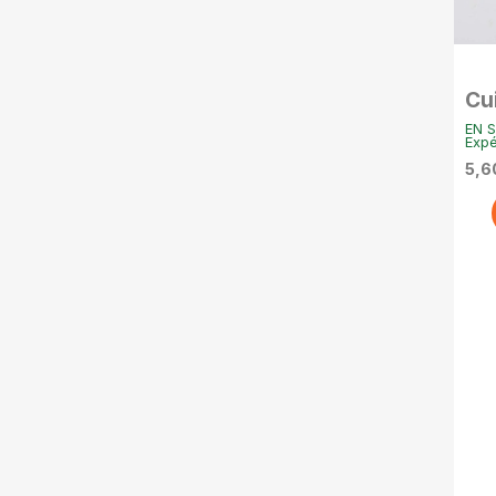
Cui
Pa
EN S
Expé
5,6