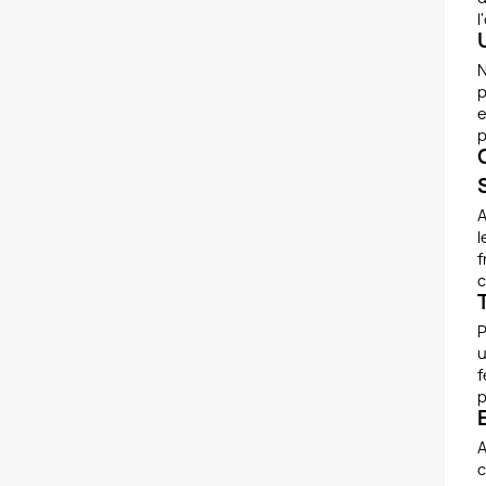
l
p
e
p
A
l
f
c
P
u
f
p
A
c