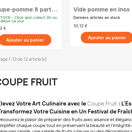
upe-pomme 8 parts
Vide pomme en inox
découpe facile et
TOCK - Click and collect 3H ou
Derniers articles en stock
pide
dition ce jour
10,12 €
2 €
Ajouter au panier
Ajouter au panier
age 1-12 de 12 article(s)
COUPE FRUIT
Élevez Votre Art Culinaire avec le
Coupe Fruit
: L'E
Transformez Votre Cuisine en Un Festival de Fraî
écouvrez le plaisir de préparer des fruits avec aisance et élégan
implifier chaque coupe tout en préservant la beauté et l'intégrité 
éjeuner rapide, une salade de fruits juteuse ou des décorations