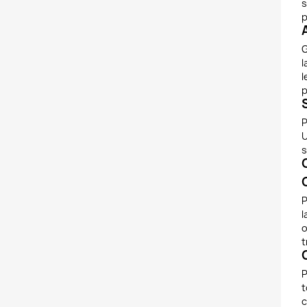
s
p
G
l
l
p
P
U
s
P
l
o
t
P
t
c