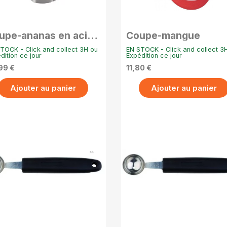
APERÇU RAPIDE
APERÇU RAPIDE
upe-ananas en acier
Coupe-mangue
ox avec lame
TOCK - Click and collect 3H ou
EN STOCK - Click and collect 3
anchante
dition ce jour
Expédition ce jour
99 €
11,80 €
Ajouter au panier
Ajouter au panier
APERÇU RAPIDE
APERÇU RAPIDE