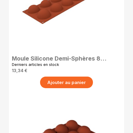
APERÇU RAPIDE
Moule Silicone Demi-Sphères 8
Cavités Ø55 mm Antiadhésif Pro
Derniers articles en stock
13,34 €
Ajouter au panier