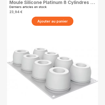
Moule Silicone Platinum 8 Cylindres -
Silikomart
Derniers articles en stock
23,94 €
Ajouter au panier