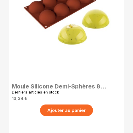
APERÇU RAPIDE
Moule Silicone Demi-Sphères 8
Cavités Ø65 mm Antiadhésif Pro
Derniers articles en stock
13,34 €
Ajouter au panier