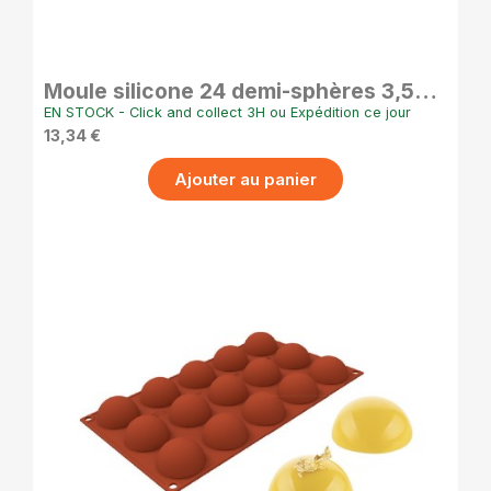
APERÇU RAPIDE
Moule silicone 24 demi-sphères 3,5
cm – pâtisserie pro Silikomart
EN STOCK - Click and collect 3H ou Expédition ce jour
13,34 €
Ajouter au panier