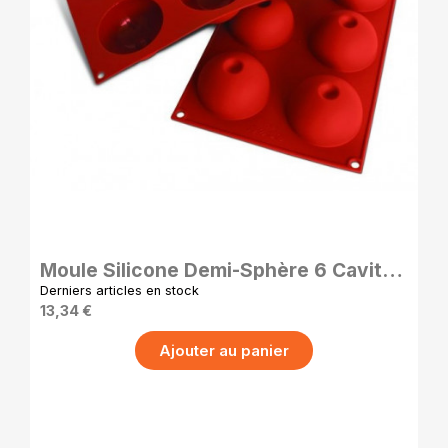
APERÇU RAPIDE
Moule Silicone Demi-Sphère 6 Cavités
Antiadhésif Pro
Derniers articles en stock
13,34 €
Ajouter au panier