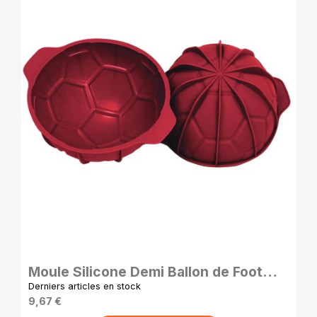
APERÇU RAPIDE
Moule Silicone Demi Ballon de Foot
pour Pâtisserie et Chocolat
Derniers articles en stock
9,67 €