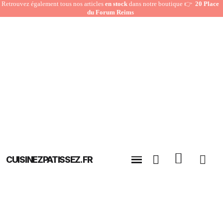
Retrouvez également tous nos articles
en stock
dans notre boutique 👉
20 Place
du Forum Reims
CUISINEZPATISSEZ.FR