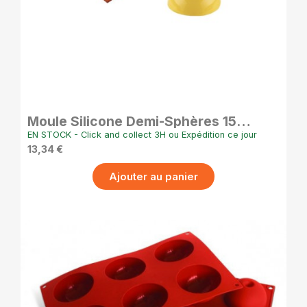
APERÇU RAPIDE
Moule Silicone Demi-Sphères 15
Cavités Ø45 mm Antiadhésif Pro
EN STOCK - Click and collect 3H ou Expédition ce jour
13,34 €
Ajouter au panier