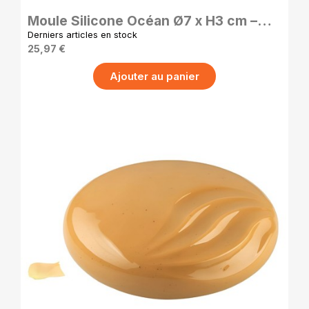
Moule Silicone Océan Ø7 x H3 cm –
Moule Pâtisserie Silikomart x6
Derniers articles en stock
25,97 €
Ajouter au panier