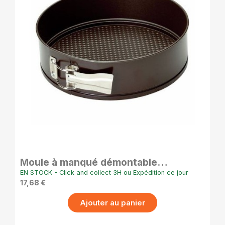
APERÇU RAPIDE
Moule à manqué démontable
antiadhésif 26 cm hauteur 7 cm
EN STOCK - Click and collect 3H ou Expédition ce jour
17,68 €
Ajouter au panier