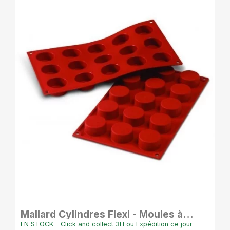
APERÇU RAPIDE
Mallard Cylindres Flexi - Moules à
Cylindres en Silicone - 4 cm
EN STOCK - Click and collect 3H ou Expédition ce jour