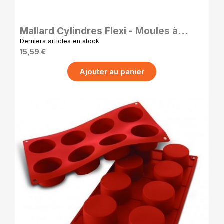
APERÇU RAPIDE
Mallard Cylindres Flexi - Moules à
Cylindres en Silicone - 5 cm
Derniers articles en stock
15,59 €
Ajouter au panier