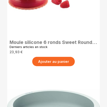
APERÇU RAPIDE
Moule silicone 6 ronds Sweet Round
95 – avec découpoir
Derniers articles en stock
23,93 €
Ajouter au panier