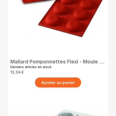
APERÇU RAPIDE
Mallard Pomponnettes Flexi - Moule à
Pomponnettes en Silicone - 6 cm - ht
Derniers articles en stock
2 cm
13,34 €
Ajouter au panier