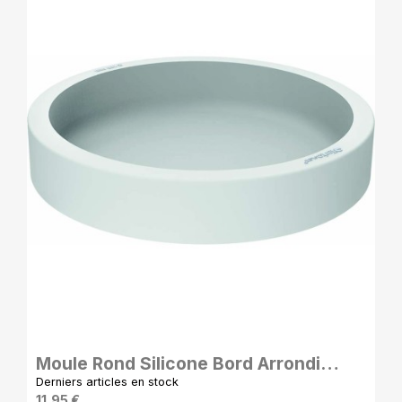
APERÇU RAPIDE
Moule Rond Silicone Bord Arrondi
120×30 mm
Derniers articles en stock
11,95 €