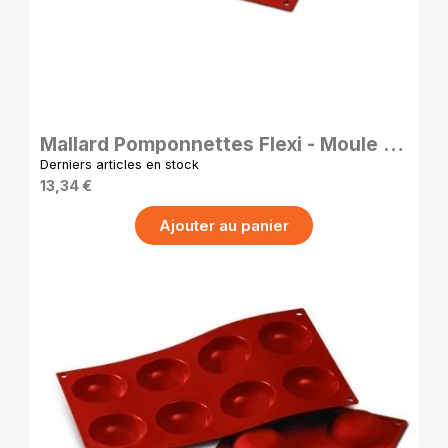
APERÇU RAPIDE
Mallard Pomponnettes Flexi - Moule à
Pomponnettes en Silicone - 3.4 cm -
Derniers articles en stock
ht 1.6 cm
13,34 €
Ajouter au panier