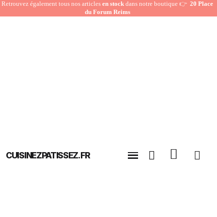
Retrouvez également tous nos articles
en stock
dans notre boutique 👉
20 Place
du Forum Reims
CUISINEZPATISSEZ.FR