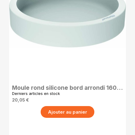
APERÇU RAPIDE
Moule rond silicone bord arrondi 160
mm – 600 ml professionnel
Derniers articles en stock
20,05 €
Ajouter au panier