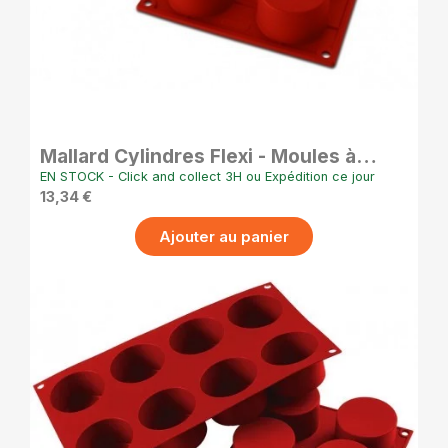
APERÇU RAPIDE
Mallard Cylindres Flexi - Moules à
Cylindres en Silicone - 6 cm
EN STOCK - Click and collect 3H ou Expédition ce jour
13,34 €
Ajouter au panier