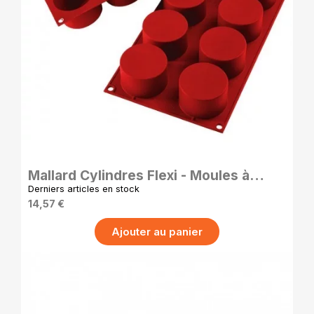
APERÇU RAPIDE
Mallard Cylindres Flexi - Moules à
Cylindres en Silicone - 6.3 cm
Derniers articles en stock
14,57 €
Ajouter au panier