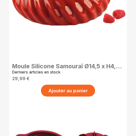
APERÇU RAPIDE
Moule Silicone Samouraï Ø14,5 x H4,3
cm – Moule Pâtisserie Silikomart
Derniers articles en stock
29,99 €
Ajouter au panier