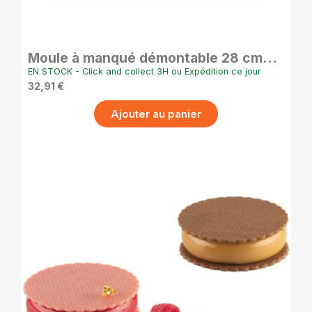
APERÇU RAPIDE
Moule à manqué démontable 28 cm
antiadhésif avec 2 fonds
EN STOCK - Click and collect 3H ou Expédition ce jour
interchangeables
32,91 €
Ajouter au panier