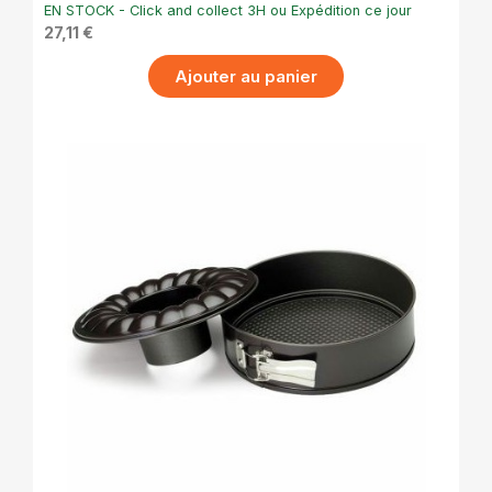
avec 2 fonds interchangeables
EN STOCK - Click and collect 3H ou Expédition ce jour
27,11 €
Ajouter au panier