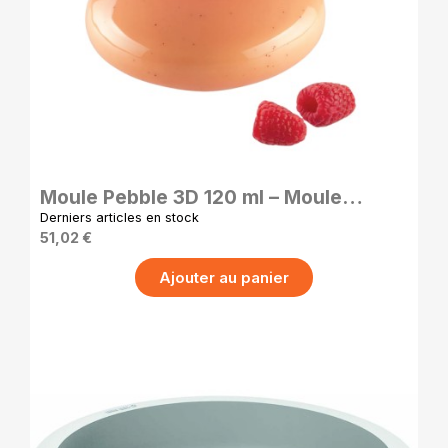
APERÇU RAPIDE
Moule Pebble 3D 120 ml – Moule
Silicone Pâtisserie Professionnel
Derniers articles en stock
51,02 €
Ajouter au panier