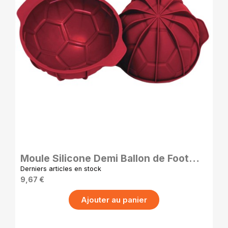
APERÇU RAPIDE
Moule Silicone Demi Ballon de Foot
pour Pâtisserie et Chocolat
Derniers articles en stock
9,67 €
Ajouter au panier