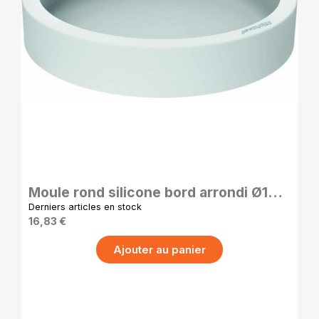
APERÇU RAPIDE
Moule rond silicone bord arrondi Ø140
x 30 mm
Derniers articles en stock
16,83 €
Ajouter au panier