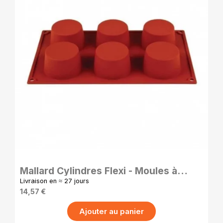
APERÇU RAPIDE
Mallard Cylindres Flexi - Moules à
Cylindres en Silicone - 7 cm
Livraison en ≈ 27 jours
14,57 €
Ajouter au panier