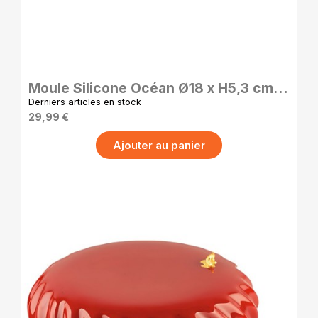
APERÇU RAPIDE
Moule Silicone Océan Ø18 x H5,3 cm –
Moule Pâtisserie Silikomart
Derniers articles en stock
29,99 €
Ajouter au panier