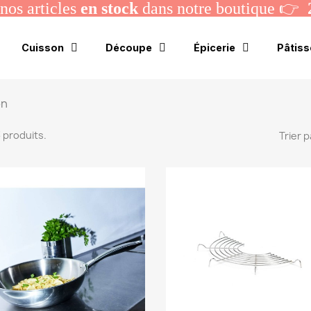
os articles
en stock
dans notre boutique 👉
Cuisson
Découpe
Épicerie
Pâtiss
on
 3 produits.
Trier p