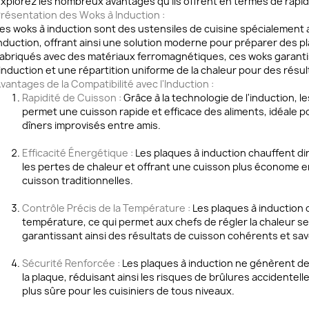
xplorez les nombreux avantages qu'ils offrent en termes de rapidité
résentation des Woks à Induction :
es woks à induction sont des ustensiles de cuisine spécialement
nduction, offrant ainsi une solution moderne pour préparer des pl
abriqués avec des matériaux ferromagnétiques, ces woks garantis
'induction et une répartition uniforme de la chaleur pour des résul
vantages de la Compatibilité avec l'Induction :
Rapidité de Cuisson :
Grâce à la technologie de l'induction, 
permet une cuisson rapide et efficace des aliments, idéale p
dîners improvisés entre amis.
Efficacité Énergétique :
Les plaques à induction chauffent dir
les pertes de chaleur et offrant une cuisson plus économe 
cuisson traditionnelles.
Contrôle Précis de la Température :
Les plaques à induction o
température, ce qui permet aux chefs de régler la chaleur sel
garantissant ainsi des résultats de cuisson cohérents et sa
Sécurité Renforcée :
Les plaques à induction ne génèrent de 
la plaque, réduisant ainsi les risques de brûlures accidentel
plus sûre pour les cuisiniers de tous niveaux.