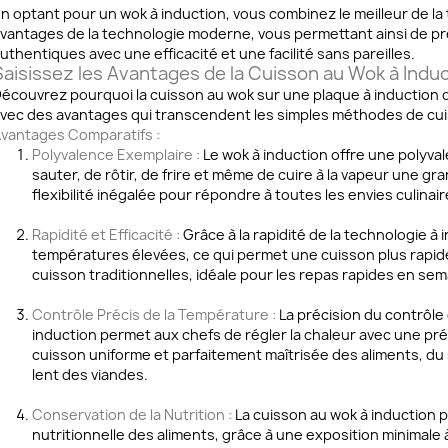
n optant pour un wok à induction, vous combinez le meilleur de la t
vantages de la technologie moderne, vous permettant ainsi de pr
uthentiques avec une efficacité et une facilité sans pareilles.
Saisissez les Avantages de la Cuisson au Wok à Indu
écouvrez pourquoi la cuisson au wok sur une plaque à induction o
vec des avantages qui transcendent les simples méthodes de cui
vantages Comparatifs :
Polyvalence Exemplaire :
Le wok à induction offre une polyv
sauter, de rôtir, de frire et même de cuire à la vapeur une gra
flexibilité inégalée pour répondre à toutes les envies culinair
Rapidité et Efficacité :
Grâce à la rapidité de la technologie à 
températures élevées, ce qui permet une cuisson plus rapid
cuisson traditionnelles, idéale pour les repas rapides en se
Contrôle Précis de la Température :
La précision du contrôle
induction permet aux chefs de régler la chaleur avec une préc
cuisson uniforme et parfaitement maîtrisée des aliments, du
lent des viandes.
Conservation de la Nutrition :
La cuisson au wok à induction pr
nutritionnelle des aliments, grâce à une exposition minimale à