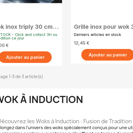
APERÇU RAPIDE
APERÇU RAPIDE
k inox triply 30 cm
Grille inox pour wok 
us feux induction –
cm cuisson vapeur 
TOCK - Click and collect 3H ou
Derniers articles en stock
isson pro et durable
maintien au chaud
dition ce jour
12,45 €
00 €
Ajouter au panier
Ajouter au panier
age 1-3 de 3 article(s)
WOK À INDUCTION
Découvrez les Woks à Induction : Fusion de Tradition
longez dans l'univers des woks spécialement conçus pour une util