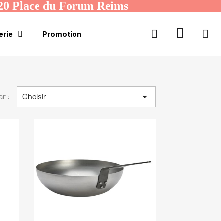
20 Place du Forum Reims
erie
Promotion

ar :
Choisir