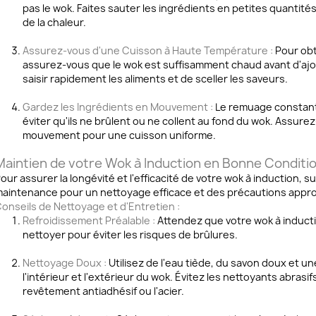
pas le wok. Faites sauter les ingrédients en petites quantit
de la chaleur.
Assurez-vous d'une Cuisson à Haute Température :
Pour obt
assurez-vous que le wok est suffisamment chaud avant d'ajou
saisir rapidement les aliments et de sceller les saveurs.
Gardez les Ingrédients en Mouvement :
Le remuage constant 
éviter qu'ils ne brûlent ou ne collent au fond du wok. Assure
mouvement pour une cuisson uniforme.
Maintien de votre Wok à Induction en Bonne Conditi
our assurer la longévité et l'efficacité de votre wok à induction, s
aintenance pour un nettoyage efficace et des précautions appro
onseils de Nettoyage et d'Entretien :
Refroidissement Préalable :
Attendez que votre wok à inducti
nettoyer pour éviter les risques de brûlures.
Nettoyage Doux :
Utilisez de l'eau tiède, du savon doux et 
l'intérieur et l'extérieur du wok. Évitez les nettoyants abras
revêtement antiadhésif ou l'acier.