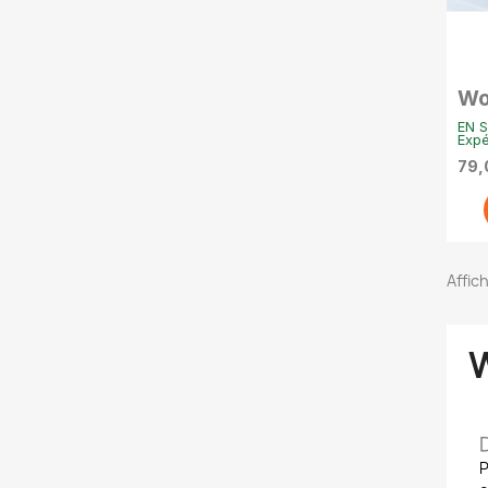
Wo
to
EN S
cu
Expé
79,
Affich
P