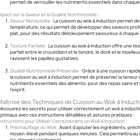
permet de verrouiller les nutriments essentiels dans chaqu
mpact sur la Saveur et la Qualité Nutritionnelle :
Saveur Rehaussée :
La cuisson au wok à induction permet de 
température, ce qui permet de développer des saveurs pro
plat, pour des résultats délicieusement savoureux à chaque f
Texture Parfaite :
La cuisson au wok à induction offre une tex
parfait entre le croustillant et le tendre, le doré et le moel
ravissent les papilles gustatives.
Qualité Nutritionnelle Préservée :
Grâce à une cuisson rapide 
la cuisson au wok à induction permet de préserver la teneur 
nutriments essentiels des aliments, pour des repas sains et é
l'esprit.
Maîtrise des Techniques de Cuisson au Wok à Induct
écouvrez les secrets pour utiliser correctement un wok à inducti
ptimaux avec ces instructions détaillées et astuces pratiques :
nstructions pour Utiliser Correctement un Wok à Induction :
Préchauffage du Wok :
Avant d'ajouter les ingrédients, préch
moyen-élevé pendant quelques minutes. Cela permettra au w
les aliments rapidement.