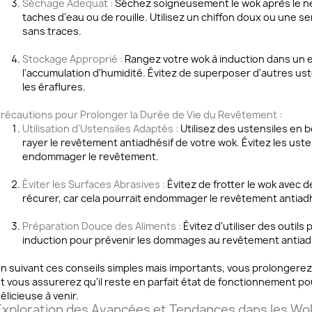
Séchage Adequat :
Séchez soigneusement le wok après le net
taches d'eau ou de rouille. Utilisez un chiffon doux ou une s
sans traces.
Stockage Approprié :
Rangez votre wok à induction dans un en
l'accumulation d'humidité. Évitez de superposer d'autres uste
les éraflures.
récautions pour Prolonger la Durée de Vie du Revêtement :
Utilisation d'Ustensiles Adaptés :
Utilisez des ustensiles en b
rayer le revêtement antiadhésif de votre wok. Évitez les uste
endommager le revêtement.
Éviter les Surfaces Abrasives :
Évitez de frotter le wok avec
récurer, car cela pourrait endommager le revêtement antiadhé
Préparation Douce des Aliments :
Évitez d'utiliser des outil
induction pour prévenir les dommages au revêtement antiadhés
n suivant ces conseils simples mais importants, vous prolongerez 
t vous assurerez qu'il reste en parfait état de fonctionnement
élicieuse à venir.
Exploration des Avancées et Tendances dans les Wok