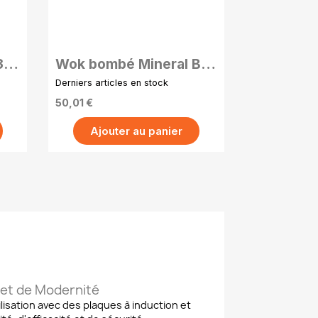
APERÇU RAPIDE
32
Wok bombé Mineral B
ou
24 cm en acier carbone
Derniers articles en stock
avec poignée amovible
50,01 €
Ajouter au panier
 et de Modernité
isation avec des plaques à induction et