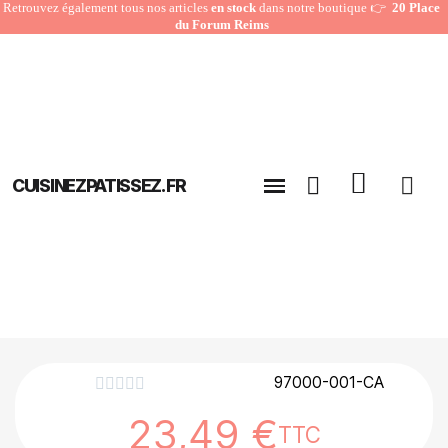
Retrouvez également tous nos articles
en stock
dans notre boutique 👉
20 Place
du Forum Reims
CUISINEZPATISSEZ.FR
97000-001-CA





23,49 €
TTC