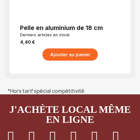
APERÇU RAPIDE
Pelle en aluminium de 18 cm
Cuil
préc
Derniers articles en stock
EN STO
jour
4,40 €
19,46
Ajouter au panier
*Hors tarif spécial compétitivité
J'ACHÈTE LOCAL MÊME
EN LIGNE