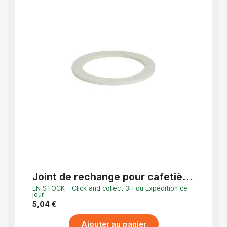
APERÇU RAPIDE
Joint de rechange pour cafetière
Join
italienne TORINO, MILANO,
Cafe
EN STOCK - Click and collect 3H ou Expédition ce
EN STO
PALERMO, ADRIA
Mila
jour
jour
5,04 €
5,04 
Ajouter au panier