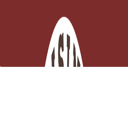
Cafetière à Espresso Brasilia
Produit disponible avec d'autres

options
Ajouter au panier
25,81 €
TTC