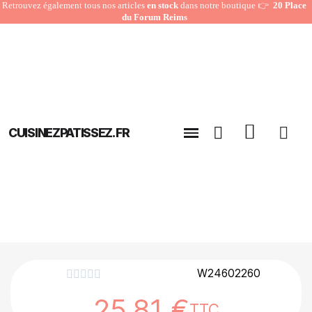
Retrouvez également tous nos articles
en stock
dans notre boutique 👉
20 Place
du Forum Reims
CUISINEZPATISSEZ.FR
W24602260





25,81 €
TTC