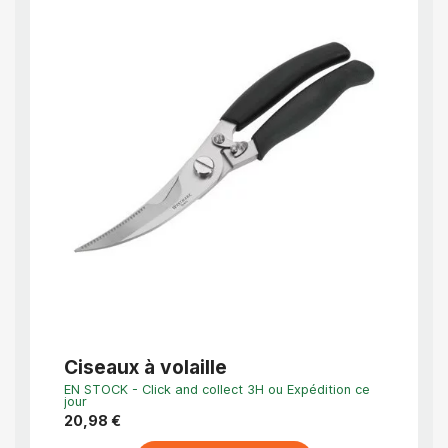
APERÇU RAPIDE
Ciseaux à volaille
Cise
EN STOCK - Click and collect 3H ou Expédition ce
EN STO
jour
jour
20,98 €
6,76 