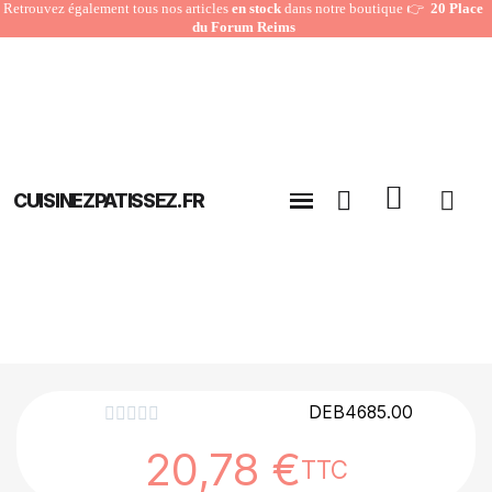
Retrouvez également tous nos articles
en stock
dans notre boutique 👉
20 Place
du Forum Reims
CUISINEZPATISSEZ.FR
DEB4685.00





20,78 €
TTC