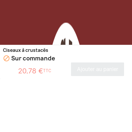
Ciseaux à crustacés
Sur commande

Ajouter au panier
20,78 €
TTC