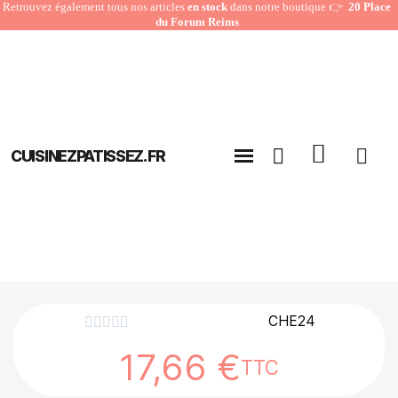
Retrouvez également tous nos articles
en stock
dans notre boutique 👉
20 Place
du Forum Reims
CUISINEZPATISSEZ.FR
CHE24





17,66 €
TTC