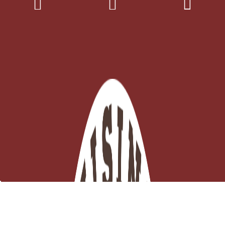
Robinet Vinaigrier Buis et Bouchon Liège
EN STOCK - Click and collect 3H ou

Expédition ce jour