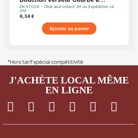
Clapet en Inox et Liège
EN STOCK - Click and collect 3H ou Expédition ce
EN STO
jour
jour
6,34 €
5,79 
Ajouter au panier
*Hors tarif spécial compétitivité
J'ACHÈTE LOCAL MÊME
EN LIGNE