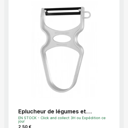
APERÇU RAPIDE
Éplucheur de légumes et
Éplu
d’asperges U-Typ
Fine
EN STOCK - Click and collect 3H ou Expédition ce
EN STO
jour
jour
2,50 €
4,35 