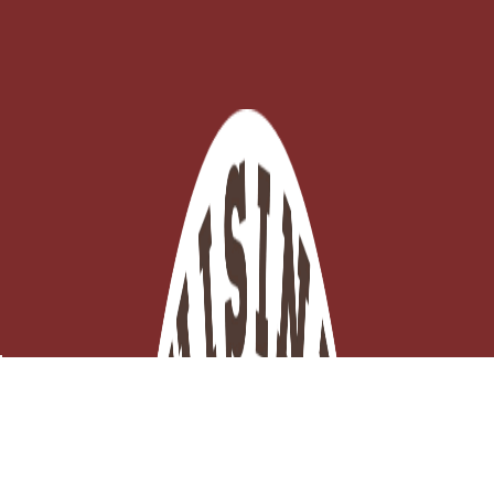
Éplucheur affidenté 1 tranchant – Manche bois cerisier
EN STOCK - Click and collect 3H ou

Expédition ce jour
Ajouter au panier
15,72 €
TTC