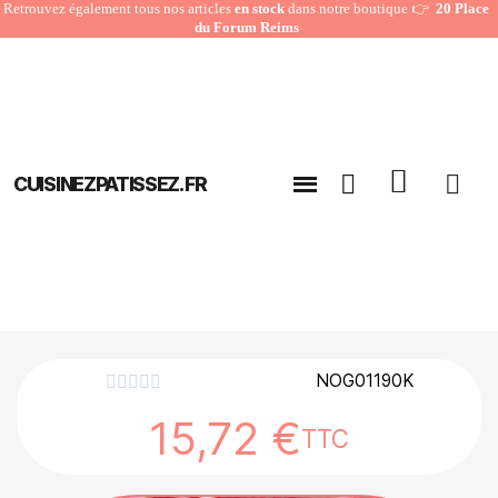
Retrouvez également tous nos articles
en stock
dans notre boutique 👉
20 Place
du Forum Reims
CUISINEZPATISSEZ.FR
NOG01190K





15,72 €
TTC