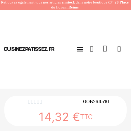
Retrouvez également tous nos articles
en stock
dans notre boutique 👉
20 Place
du Forum Reims
CUISINEZPATISSEZ.FR
GOB264510





14,32 €
TTC