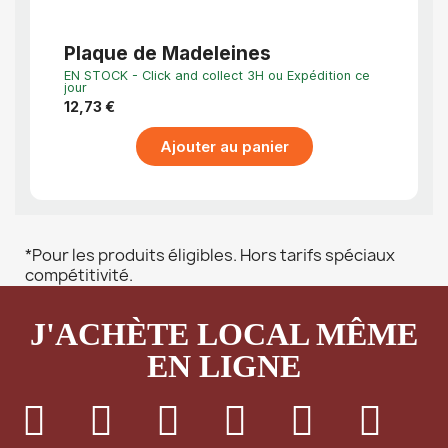
Plaque de Madeleines
Moul
Mall
EN STOCK - Click and collect 3H ou Expédition ce
EN STO
jour
jour
12,73 €
13,34
Ajouter au panier
*Pour les produits éligibles. Hors tarifs spéciaux
compétitivité.
J'ACHÈTE LOCAL MÊME
EN LIGNE