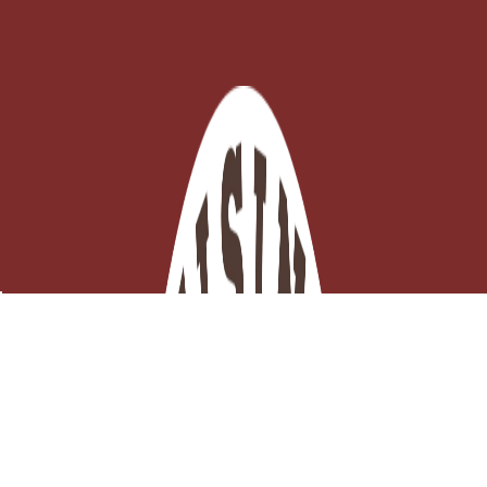
Peigne Pâtisserie à Décor Rectangulaire 11×7,5 cm
EN STOCK - Click and collect 3H ou

Expédition ce jour
Ajouter au panier
1,48 €
TTC