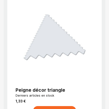
APERÇU RAPIDE
Peigne décor triangle
Peig
Côt
Derniers articles en stock
EN STO
jour
1,33 €
1,80 €