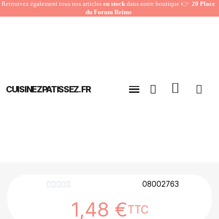
Retrouvez également tous nos articles
en stock
dans notre boutique 👉
20 Place
du Forum Reims
CUISINEZPATISSEZ.FR
08002763





1,48 €
TTC