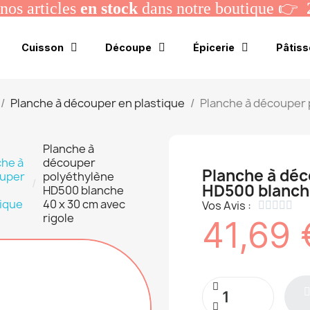
os articles
en stock
dans notre boutique 👉
Cuisson
Découpe
Épicerie
Pâtiss
Planche à découper en plastique
Planche à découper 
Planche à
che à
découper
Planche à déc
uper
polyéthylène
HD500 blanche
HD500 blanche
tique
40 x 30 cm avec
Vos Avis :





rigole
41,69 