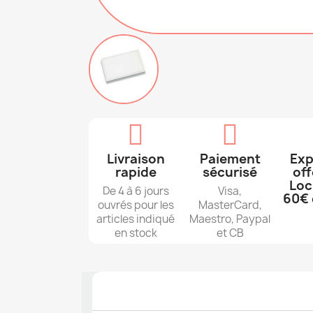
Livraison
Paiement
Exp
rapide
sécurisé
off
Loc
De 4 à 6 jours
Visa,
60€ 
ouvrés pour les
MasterCard,
articles indiqué
Maestro, Paypal
en stock
et CB