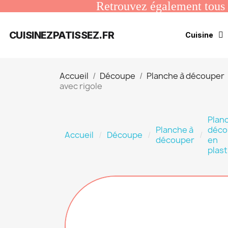
Retrouvez également tous n
CUISINEZPATISSEZ.FR
Cuisine
Accueil
Découpe
Planche à découper
avec rigole
Plan
Planche à
déco
Accueil
Découpe
découper
en
plas