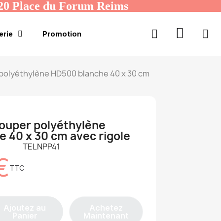
20 Place du Forum Reims
erie
Promotion
polyéthylène HD500 blanche 40 x 30 cm
ouper polyéthylène
 40 x 30 cm avec rigole
TELNPP41
€
TTC
Ajoutez au
Achetez
Panier
Maintenant