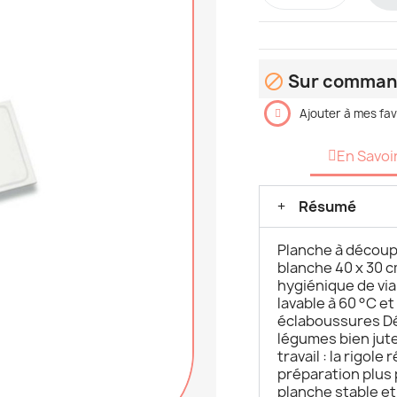
Sur comma

Ajouter à mes fav
En Savoi
Résumé
Planche à découp
blanche 40 x 30 c
hygiénique de via
lavable à 60 °C et
éclaboussures Dé
légumes bien jute
travail : la rigol
préparation plus 
planche stable et 