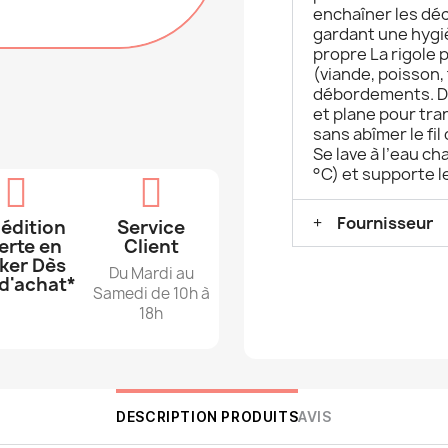
enchaîner les dé
gardant une hygiè
propre La rigole 
(viande, poisson,
débordements. Dé
et plane pour tr
sans abîmer le fil
Se lave à l’eau ch
°C) et supporte l
Fournisseur
édition
Service
erte en
Client
ker Dès
Du Mardi au
d'achat*
Samedi de 10h à
18h
DESCRIPTION PRODUITS
AVIS