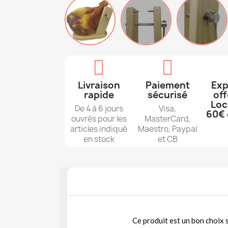
Livraison
Paiement
Exp
rapide
sécurisé
off
Loc
De 4 à 6 jours
Visa,
60€ 
ouvrés pour les
MasterCard,
articles indiqué
Maestro, Paypal
en stock
et CB
Ce produit est un bon choix 