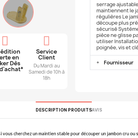
serrage ajustable
maintiennent le 
régulières Le ja
découpe plus préc
sécurisé Système 
pièce ne glisse p
utiliser Installat
poignée, vis et cl
édition
Service
erte en
Client
Fournisseur
ker Dès
Du Mardi au
d'achat*
Samedi de 10h à
18h
DESCRIPTION PRODUITS
AVIS
si vous cherchez un maintien stable pour découper un jambon cru ou 