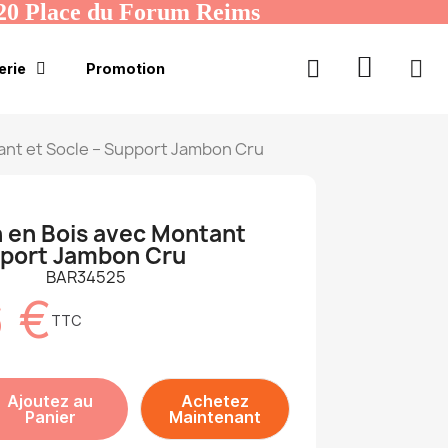
20 Place du Forum Reims
erie
Promotion
nt et Socle – Support Jambon Cru
 en Bois avec Montant
pport Jambon Cru
BAR34525
 €
TTC
Ajoutez au
Achetez
Panier
Maintenant