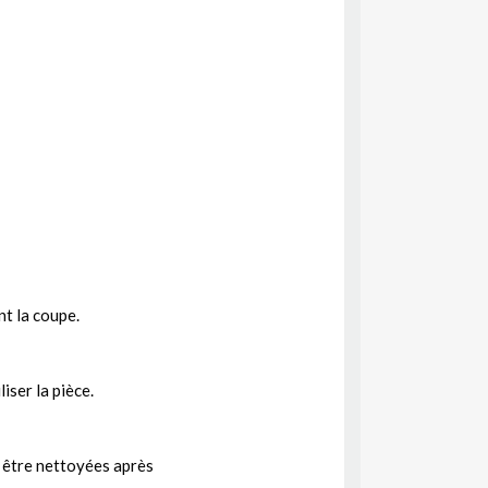
nt la coupe.
iser la pièce.
t être nettoyées après