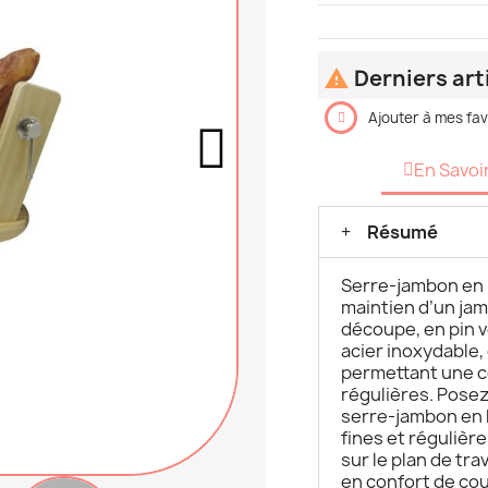
Derniers art

Ajouter à mes fav
En Savoi
Résumé
Serre-jambon en 
maintien d’un jam
découpe, en pin v
acier inoxydable,
permettant une c
régulières. Posez
serre-jambon en 
fines et régulièr
sur le plan de tra
en confort de cou