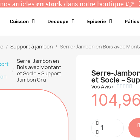
os articles
en stock
dans notre boutique 👉
Cuisson
Découpe
Épicerie
Pâtiss
ie
Support à jambon
Serre-Jambon en Bois avec Monta
Serre-Jambon en
port
Bois avec Montant
Serre-Jambon
et Socle – Support
bon
et Socle – Su
Jambon Cru
Vos Avis :





104,96