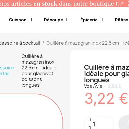
os articles
en stock
dans notre boutique 👉
Cuisson
Découpe
Épicerie
Pâtiss
essoire à cocktail
Cuillère à mazagran inox 22,5 cm – i
Cuillère à
mazagran inox
Cuillère à maz
ssoire
22,5 cm – idéale
idéale pour gl
ktail
pour glaces et
longues
boissons
longues
Vos Avis :





3,22 €