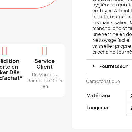
hygiène au quotidi
nettoyer. Atteint 
étroits, mugs à mi
les mains salies
manche long et fi
une verrine en do
Nettoyage facile I
vaisselle : propr
prochaine tourné
édition
Service
erte en
Client
Fournisseur
ker Dès
Du Mardi au
d'achat*
Samedi de 10h à
Caractéristique
18h
Matériaux
Longueur