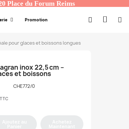
20 Place du Forum Reims
erie
Promotion
déale pour glaces et boissons longues
agran inox 22,5 cm –
aces et boissons
CHE772/0
TTC
Ajoutez au
Achetez
Panier
Maintenant