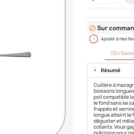
Sur comma

Ajouter à mes fav
En Savoi
Résumé
Cuillère à mazagr
boissons longues
poli compatible l
le fond sans se sa
frappés et verrin
longue atteint le
déguster et méla
collants. Vous ga
précision pour m