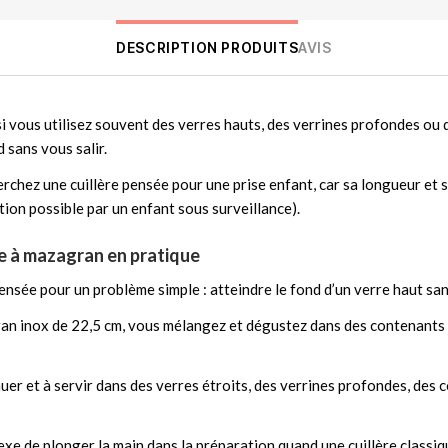
DESCRIPTION PRODUITS
AVIS
si vous utilisez souvent des verres hauts, des verrines profondes ou 
 sans vous salir.
herchez une cuillère pensée pour une prise enfant, car sa longueur et 
ation possible par un enfant sous surveillance).
ère à mazagran en pratique
ensée pour un problème simple : atteindre le fond d’un verre haut sans
ran inox de 22,5 cm, vous mélangez et dégustez dans des contenants
uer et à servir dans des verres étroits, des verrines profondes, des
exe de plonger la main dans la préparation quand une cuillère classiq