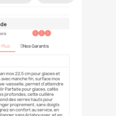
nde
oris
r Plus
Nos Garantis
an inox 22,5 cm pour glaces et
 avec manche fin, surface inox
ave-vaisselle, permet d’atteindre
lir Parfaite pour glaces, cafés
es profondes, cette cuillère
 fond des verres hauts pour
nger proprement, sans doigts
gnez en confort au service, en
élanger sans éclabousser, et en