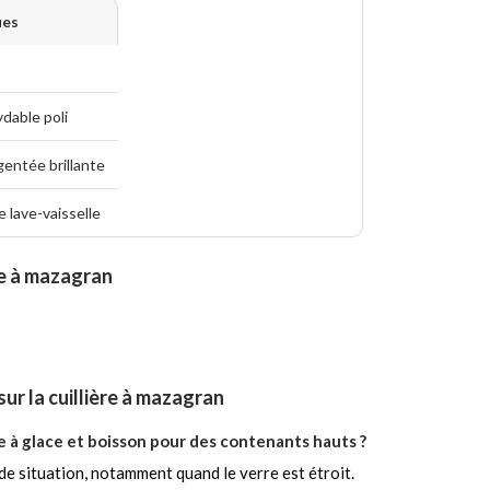
ues
ydable poli
rgentée brillante
 lave-vaisselle
re à mazagran
ur la cuillière à mazagran
e à glace et boisson pour des contenants hauts ?
de situation, notamment quand le verre est étroit.