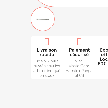
Livraison
Paiement
Exp
rapide
sécurisé
off
Loc
De 4 à 6 jours
Visa,
60€ 
ouvrés pour les
MasterCard,
articles indiqué
Maestro, Paypal
en stock
et CB