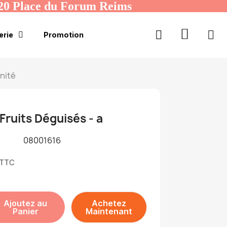
20 Place du Forum Reims
erie
Promotion
unité
 Fruits Déguisés - a
08001616
TTC
Ajoutez au
Achetez
Panier
Maintenant