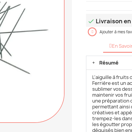
Livraison en 

Ajouter à mes fav
En Savoi
Résumé
L'aiguille à fruit
Ferrière est un a
sublimer vos dess
maintenir vos fru
une préparation o
permettant ainsi
créatives et appé
trempez-les dans 
les égoutter prop
déguisés bien en