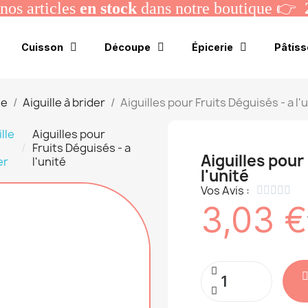
os articles
en stock
dans notre boutique 👉
Cuisson
Découpe
Épicerie
Pâtiss
ie
Aiguille à brider
Aiguilles pour Fruits Déguisés - a l'
lle
Aiguilles pour
Fruits Déguisés - a
Aiguilles pour
er
l'unité
l'unité
Vos Avis :





3,03 €