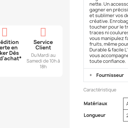
nette. Un accesso
gagner en précisi
et sublimer vos 
créative. Enrobag
toucher pour le t
traces ni coulure
vous manipulez f
édition
Service
fruits, même pour
erte en
Client
Durable & facile L
ker Dès
Du Mardi au
vous accompagne 
d'achat*
Samedi de 10h à
toute confiance.
18h
Fournisseur
Caractéristique
Matériaux
Longueur