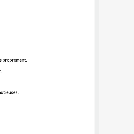
us proprement.
.
nutieuses.