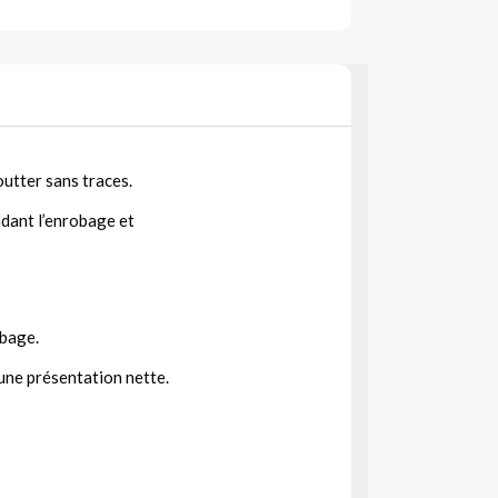
outter sans traces.
ndant l’enrobage et
obage.
 une présentation nette.