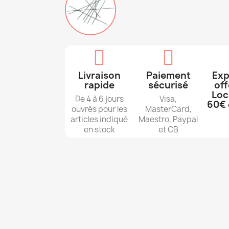
Livraison
Paiement
Exp
rapide
sécurisé
off
Loc
De 4 à 6 jours
Visa,
60€ 
ouvrés pour les
MasterCard,
articles indiqué
Maestro, Paypal
en stock
et CB