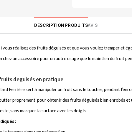
DESCRIPTION PRODUITS
AVIS
si vous réalisez des fruits déguisés et que vous voulez tremper et ég
herchez un accessoire pour un autre usage que le maintien du fruit pe
e fruits deguisés en pratique
llard Ferrière sert à manipuler un fruit sans le toucher, pendant l’enr
goutter proprement, pour obtenir des fruits déguisés bien enrobés et
este, sans marquer la surface avec les doigts.
ndiqués :
de le tremper dans une préparation.