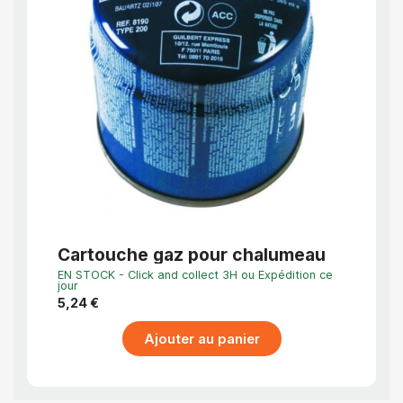
APERÇU RAPIDE
Cartouche gaz pour chalumeau
Chal
régl
EN STOCK - Click and collect 3H ou Expédition ce
Dernier
grat
jour
38,56
5,24 €
Ajouter au panier