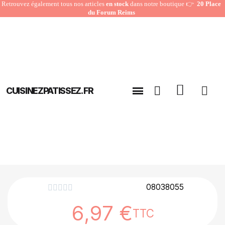
Retrouvez également tous nos articles
en stock
dans notre boutique 👉
20 Place
du Forum Reims
CUISINEZPATISSEZ.FR
08038055





6,97 €
TTC