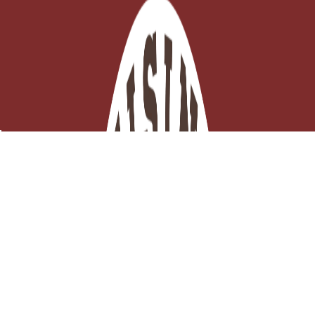
Cartouche de gaz butane – Recharge universelle pour
chalumeau
EN STOCK - Click and collect 3H ou

Expédition ce jour
Ajouter au panier
6,97 €
TTC