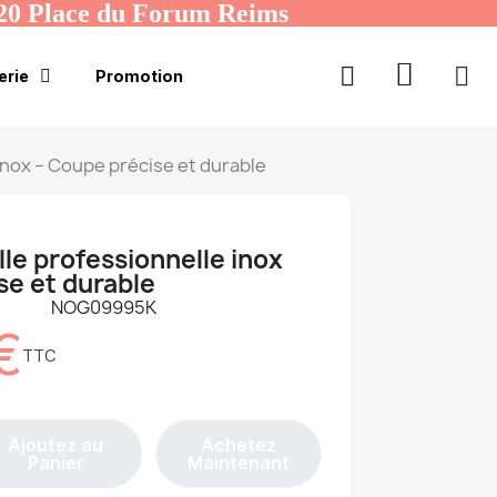
20 Place du Forum Reims
erie
Promotion
e inox – Coupe précise et durable
ille professionnelle inox
se et durable
NOG09995K
€
TTC
Ajoutez au
Achetez
Panier
Maintenant