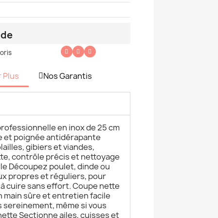
nde
oris
r Plus
Nos Garantis
e professionnelle en inox de 25 cm
e et poignée antidérapante
illes, gibiers et viandes,
te, contrôle précis et nettoyage
elle Découpez poulet, dinde ou
x propres et réguliers, pour
 à cuire sans effort. Coupe nette
n main sûre et entretien facile
us sereinement, même si vous
tte Sectionne ailes, cuisses et