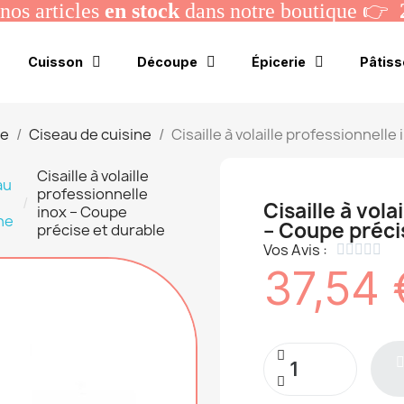
os articles
en stock
dans notre boutique 👉
Cuisson
Découpe
Épicerie
Pâtiss
pe
Ciseau de cuisine
Cisaille à volaille professionnell
Cisaille à volaille
au
professionnelle
Cisaille à vola
inox – Coupe
ne
– Coupe préci
précise et durable
Vos Avis :





37,54 