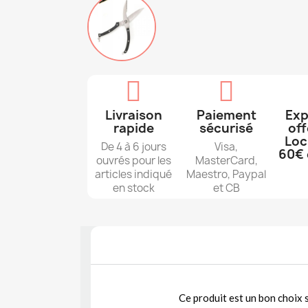
Livraison
Paiement
Exp
rapide
sécurisé
off
Loc
De 4 à 6 jours
Visa,
60€ 
ouvrés pour les
MasterCard,
articles indiqué
Maestro, Paypal
en stock
et CB
Ce produit est un bon choix 