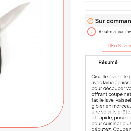
Sur comma

Ajouter à mes fav
En Savoi
Résumé
Cisaille à volaill
avec lame épaiss
pour découper vola
offrant coupe net
facile lave-vaiss
gibier en morceau
une volaille prête
et rapide, prise e
pour cuisiner pl
débutez. Coupe ne