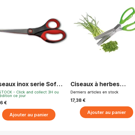
APERÇU RAPIDE
APERÇU RAPIDE
seaux inox serie Soft
Ciseaux à herbes
 cm
"Kräuter-Fee"
STOCK - Click and collect 3H ou
Derniers articles en stock
édition ce jour
17,38 €
6 €
Ajouter au panier
Ajouter au panier