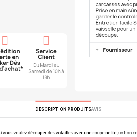
carcasses avec pr
Prise en main sû
garder le contrôle
Entretien facile S
vaisselle pour un
découpe.
Fournisseur
édition
Service
erte en
Client
ker Dès
Du Mardi au
d'achat*
Samedi de 10h à
18h
DESCRIPTION PRODUITS
AVIS
si vous voulez découper des volailles avec une coupe nette, un bon co