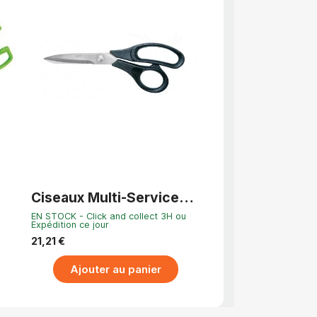
APERÇU RAPIDE
APERÇU RA
Ciseaux Multi-Service
Sécateur à vola
pour Gaucher
chromé 25 cm 
EN STOCK - Click and collect 3H ou
Derniers articles en st
découpe facile
Expédition ce jour
précise
39,65 €
21,21 €
Ajouter au p
Ajouter au panier