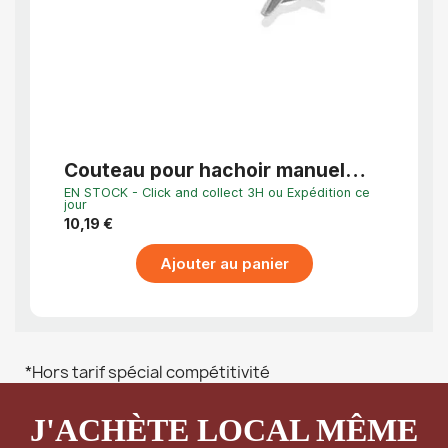
APERÇU RAPIDE
Couteau pour hachoir manuel
Papi
N°8
hach
EN STOCK - Click and collect 3H ou Expédition ce
Dernier
blan
jour
24,95
10,19 €
Ajouter au panier
*Hors tarif spécial compétitivité
J'ACHÈTE LOCAL MÊME