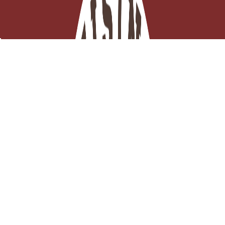
Couteau hachoir manuel N°10 en fonte pour viande et
préparation
EN STOCK - Click and collect 3H ou

Expédition ce jour
Ajouter au panier
8,42 €
TTC