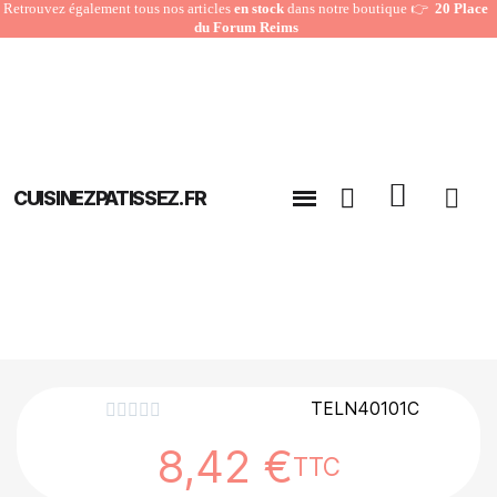
Retrouvez également tous nos articles
en stock
dans notre boutique 👉
20 Place
du Forum Reims
CUISINEZPATISSEZ.FR
TELN40101C





8,42 €
TTC