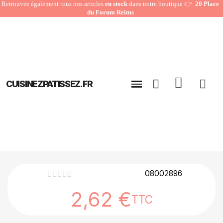
Retrouvez également tous nos articles
en stock
dans notre boutique 👉
20 Place
du Forum Reims
CUISINEZPATISSEZ.FR
08002896





2,62 €
TTC