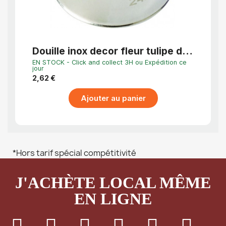
APERÇU RAPIDE
Douille inox decor fleur tulipe de
Doui
hollande n°242
n°2
EN STOCK - Click and collect 3H ou Expédition ce
EN STO
jour
jour
2,62 €
2,62 
Ajouter au panier
*Hors tarif spécial compétitivité
J'ACHÈTE LOCAL MÊME
EN LIGNE