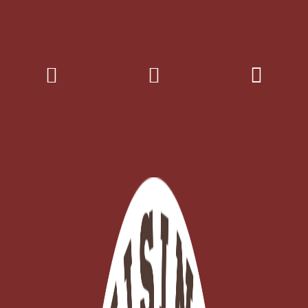
Douille inox decor fleur freesia n°245
EN STOCK - Click and collect 3H ou

Expédition ce jour
Ajouter au panier