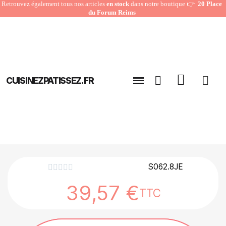
Retrouvez également tous nos articles
en stock
dans notre boutique 👉
20 Place
du Forum Reims
CUISINEZPATISSEZ.FR
S062.8JE





39,57 €
TTC