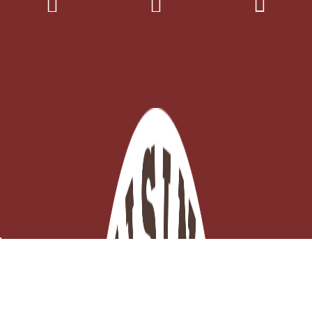
Kougelhopf N°6 de 20 cm Faux-Bois
Sur commande

Ajouter au panier
32,51 €
TTC