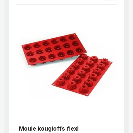
APERÇU RAPIDE
Moule kougloffs flexi
Moul