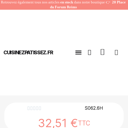
Retrouvez également tous nos articles
en stock
dans notre boutique 👉
20 Place
du Forum Reims
CUISINEZPATISSEZ.FR
S062.6H





32,51 €
TTC