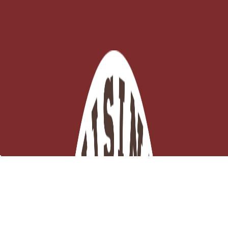
Moule à tarte tatin antiadhésif 24 cm compatible
induction CHOC EXTREME
Derniers articles en stock

Ajouter au panier
86,30 €
TTC