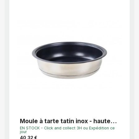
APERÇU RAPIDE
Moule à tarte tatin inox - hauteur
Moul
6 cm
Cho
EN STOCK - Click and collect 3H ou Expédition ce
Dernier
jour
86,30
40,32 €