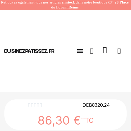
Retrouvez également tous nos articles
en stock
dans notre boutique 👉
20 Place
du Forum Reims
CUISINEZPATISSEZ.FR
DEB8320.24





86,30 €
TTC