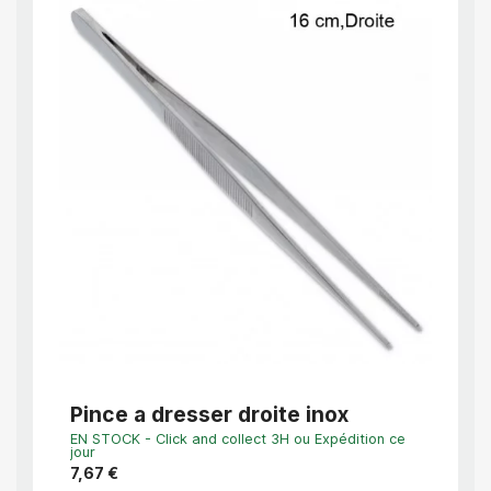
APERÇU RAPIDE
Pince a dresser droite inox
Pinc
Rec
EN STOCK - Click and collect 3H ou Expédition ce
EN STO
jour
jour
7,67 €
12,64