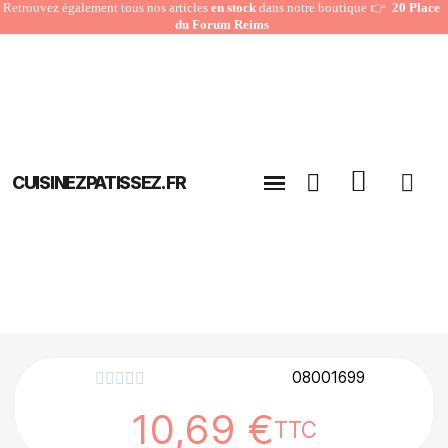
Retrouvez également tous nos articles
en stock
dans notre boutique 👉
20 Place
du Forum Reims
CUISINEZPATISSEZ.FR
08001699





10,69 €
TTC