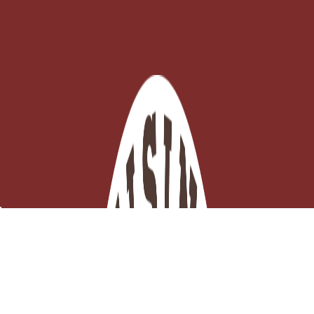
Pince à Dresser Courbée Inox 16 cm – Précision Cuisine
EN STOCK - Click and collect 3H ou

Expédition ce jour
Ajouter au panier
10,69 €
TTC