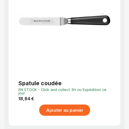
APERÇU RAPIDE
Spatule coudée
Spat
EN STOCK - Click and collect 3H ou Expédition ce
EN STO
jour
jour
18,84 €
11,90 
Ajouter au panier