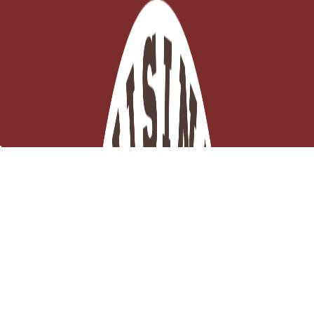
Spatule barbecue
Derniers articles en stock

Ajouter au panier
15,94 €
TTC