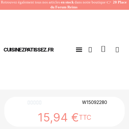
Retrouvez également tous nos articles
en stock
dans notre boutique 👉
20 Place
du Forum Reims
CUISINEZPATISSEZ.FR
W15092280





15,94 €
TTC