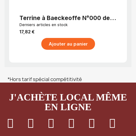
APERÇU RAPIDE
Terrine à Baeckeoffe N°000 de
Terr
14.5 cm Bleu 4 Points
cm V
Derniers articles en stock
Dernier
17,82 €
19,55
Ajouter au panier
*Hors tarif spécial compétitivité
J'ACHÈTE LOCAL MÊME
EN LIGNE