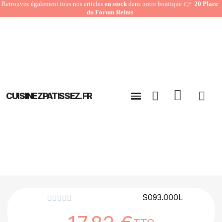
Retrouvez également tous nos articles
en stock
dans notre boutique 👉
20 Place
du Forum Reims
CUISINEZPATISSEZ.FR
S093.000L




