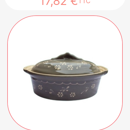
17,82 €
TTC