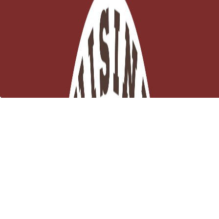
Théière Moderna 50cl
Derniers articles en stock

Ajouter au panier
13,11 €
TTC