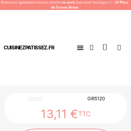
Retrouvez également tous nos articles
en stock
dans notre boutique 👉
20 Place
du Forum Reims
CUISINEZPATISSEZ.FR
GIR5120





13,11 €
TTC