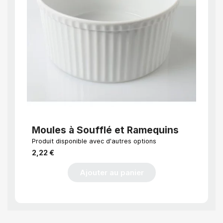
APERÇU RAPIDE
Moules à Soufflé et Ramequins
Moul
Produit disponible avec d'autres options
EN STO
jour
2,22 €
6,66 
Ajouter au panier