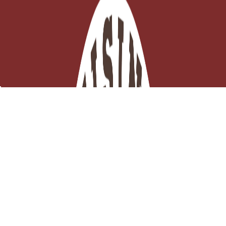
Gomme xanthane 1 kg – épaississant et stabilisant
pâtisserie
EN STOCK - Click and collect 3H ou

Expédition ce jour
Ajouter au panier
39,00 €
TTC