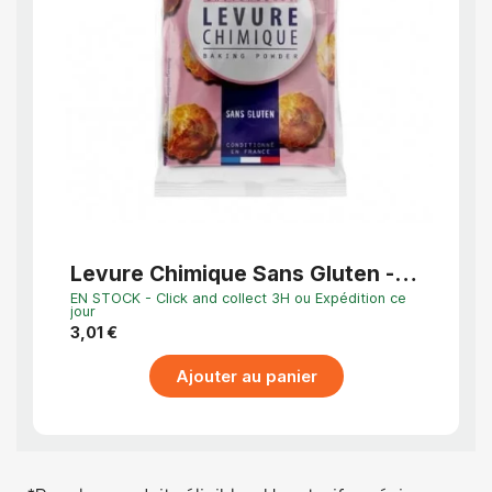
APERÇU RAPIDE
Levure Chimique Sans Gluten -
Gluc
Lot de 10 Sachets
25k
EN STOCK - Click and collect 3H ou Expédition ce
Dernier
jour
53,79
3,01 €
Ajouter au panier