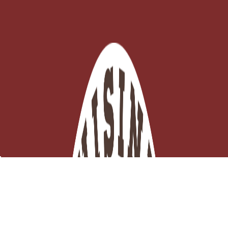
Bain-marie pour chocolat 1 L
Derniers articles en stock

Ajouter au panier
53,72 €
TTC