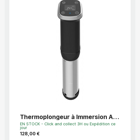
APERÇU RAPIDE
Thermoplongeur à Immersion Alla
France pour Cuisson Sous-Vide
EN STOCK - Click and collect 3H ou Expédition ce
jour
128,00 €