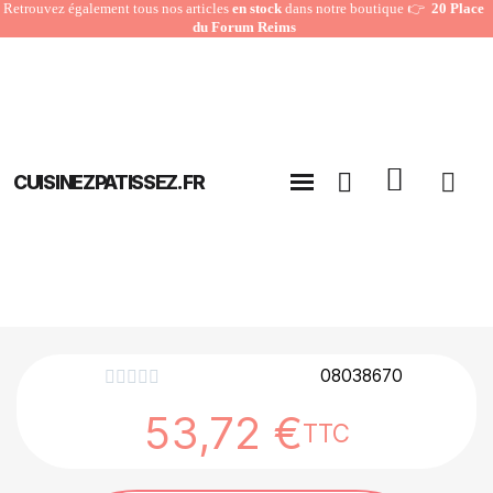
Retrouvez également tous nos articles
en stock
dans notre boutique 👉
20 Place
du Forum Reims
CUISINEZPATISSEZ.FR
08038670





53,72 €
TTC