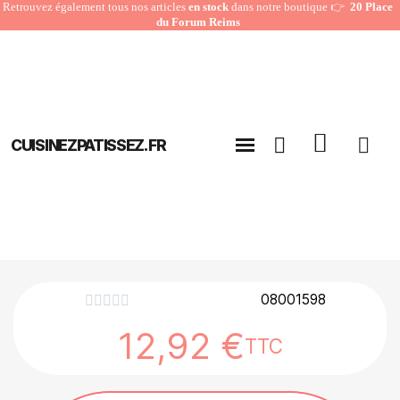
Retrouvez également tous nos articles
en stock
dans notre boutique 👉
20 Place
du Forum Reims
CUISINEZPATISSEZ.FR
08001598





12,92 €
TTC