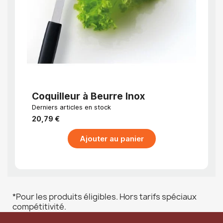
APERÇU RAPIDE
Coquilleur à Beurre Inox
Lot 
asso
Derniers articles en stock
EN STO
cuis
jour
20,79 €
12,29
Ajouter au panier
*Pour les produits éligibles. Hors tarifs spéciaux
compétitivité.