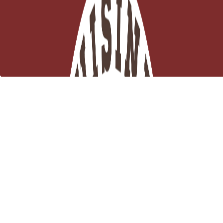
Coquilleur à beurre
Derniers articles en stock

Ajouter au panier
12,92 €
TTC