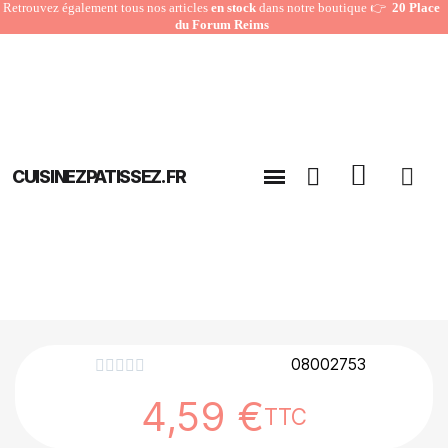
Retrouvez également tous nos articles
en stock
dans notre boutique 👉
20 Place
du Forum Reims
CUISINEZPATISSEZ.FR
08002753





4,59 €
TTC