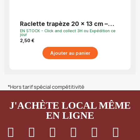
APERÇU RAPIDE
Raclette trapèze 20 x 13 cm –
Coup
corne pâtisserie pour lissage et
Droi
EN STOCK - Click and collect 3H ou Expédition ce
EN STO
étalage
jour
jour
2,50 €
4,46 
Ajouter au panier
*Hors tarif spécial compétitivité
J'ACHÈTE LOCAL MÊME
EN LIGNE