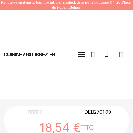
Retrouvez également tous nos articles
en stock
dans notre boutique 👉
20 Place
du Forum Reims
CUISINEZPATISSEZ.FR
DEB2701.09





18,54 €
TTC