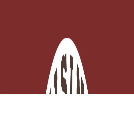
Cuillère à spaghetti B Bois
Derniers articles en stock

Ajouter au panier
18,54 €
TTC