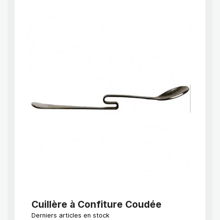
APERÇU RAPIDE
Cuillère à Confiture Coudée
Cuil
manc
Derniers articles en stock
EN STO