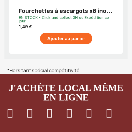
Fourchettes à escargots x6 inox
four
poli – service fruits de mer
terr
EN STOCK - Click and collect 3H ou Expédition ce
EN STO
raffiné
jour
jour
1,49 €
4,08 
Ajouter au panier
*Hors tarif spécial compétitivité
J'ACHÈTE LOCAL MÊME
EN LIGNE