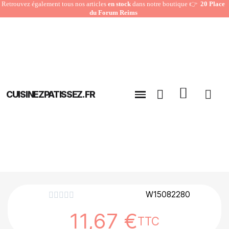
Retrouvez également tous nos articles
en stock
dans notre boutique 👉
20 Place
du Forum Reims
CUISINEZPATISSEZ.FR
W15082280





11,67 €
TTC