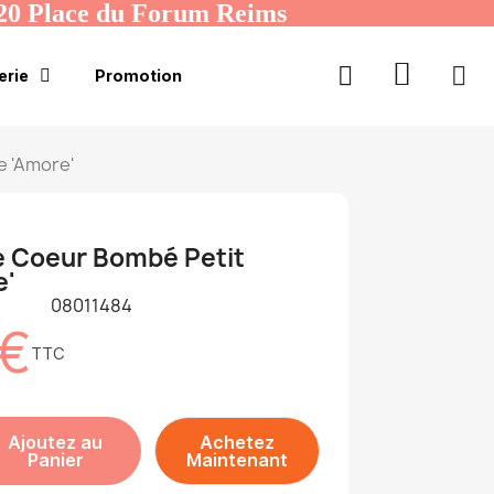
20 Place du Forum Reims
erie
Promotion
e 'Amore'
e Coeur Bombé Petit
e'
08011484
 €
TTC
Ajoutez au
Achetez
Panier
Maintenant