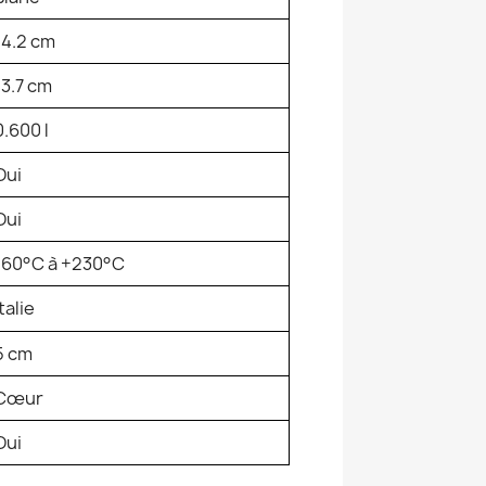
14.2 cm
13.7 cm
0.600 l
Oui
Oui
-60°C à +230°C
Italie
5 cm
Cœur
Oui