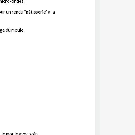
 micro-ondes.
ur un rendu “pâtisserie” à la
ge du moule.
 le moule avec soin.