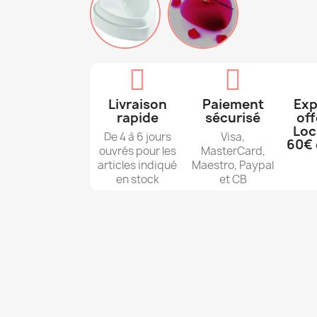
Livraison
Paiement
Exp
rapide
sécurisé
off
Loc
De 4 à 6 jours
Visa,
60€ 
ouvrés pour les
MasterCard,
articles indiqué
Maestro, Paypal
en stock
et CB