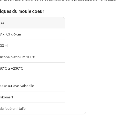
niques du moule coeur
ues
9 x 7,3 x 6 cm
00 ml
ilicone platinium 100%
60°C à +230°C
asse au lave-vaisselle
ilikomart
abriqué en Italie