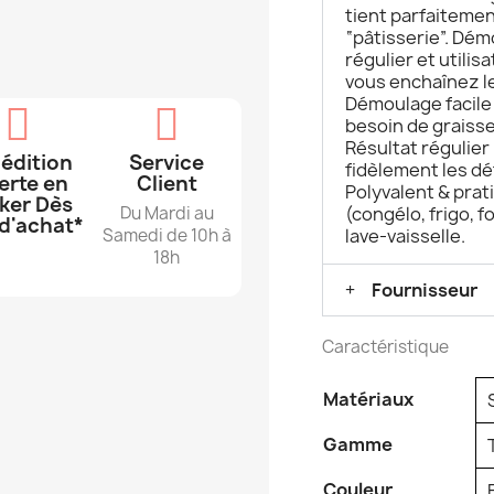
tient parfaitement
“pâtisserie”. Dém
régulier et utilis
vous enchaînez le
Démoulage facile 
besoin de graisse
Résultat régulier
édition
Service
fidèlement les dé
erte en
Client
Polyvalent & pra
ker Dès
Du Mardi au
(congélo, frigo, 
d'achat*
Samedi de 10h à
lave-vaisselle.
18h
Fournisseur
Caractéristique
Matériaux
Gamme
Couleur