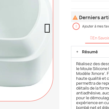
Derniers art

Ajouter à mes fav
En Savoi
Résumé
Réalisez des dess
le Moule Silicone
Modèle 'Amore'. F
haute qualité et 
permettra de rep
détails de la for
antiadhésive, au
pour le démoulage
expérience en cu
bombé net et élég