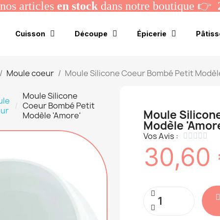
os articles
en stock
dans notre boutique 👉
Cuisson
Découpe
Épicerie
Pâtiss
Moule coeur
Moule Silicone Coeur Bombé Petit Modèl
Moule Silicone
ule
Coeur Bombé Petit
ur
Moule Silicon
Modèle 'Amore'
Modèle 'Amor
Vos Avis :





30,60