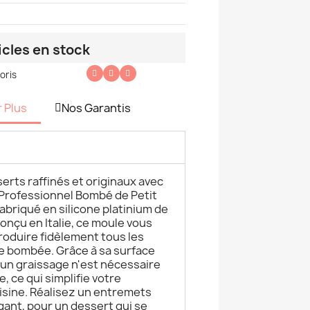
icles en stock
oris
r Plus
Nos Garantis
erts raffinés et originaux avec
 Professionnel Bombé de Petit
abriqué en silicone platinium de
conçu en Italie, ce moule vous
roduire fidèlement tous les
me bombée. Grâce à sa surface
cun graissage n'est nécessaire
, ce qui simplifie votre
isine. Réalisez un entremets
ant, pour un dessert qui se