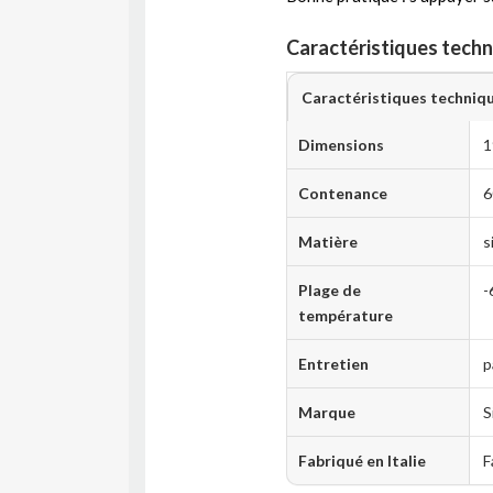
Caractéristiques tech
Caractéristiques techniq
Dimensions
1
Contenance
6
Matière
s
Plage de
-
température
Entretien
p
Marque
S
Fabriqué en Italie
F