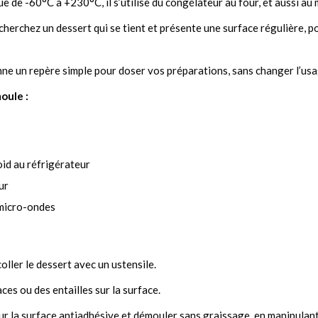
e de -60°C à +230°C, il s’utilise du congélateur au four, et aussi au
herchez un dessert qui se tient et présente une surface régulière, po
ne un repère simple pour doser vos préparations, sans changer l’usa
oule :
oid au réfrigérateur
ur
 micro-ondes
oller le dessert avec un ustensile.
ces ou des entailles sur la surface.
ur la surface antiadhésive et démouler sans graissage, en manipulant