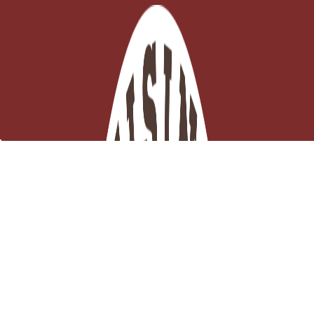
Rape Coupe Large Série Pro Inox
Derniers articles en stock

Ajouter au panier
29,05 €
TTC