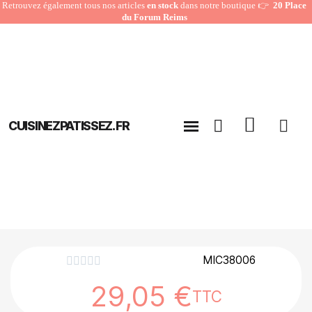
Retrouvez également tous nos articles
en stock
dans notre boutique 👉
20 Place
du Forum Reims
CUISINEZPATISSEZ.FR
MIC38006





29,05 €
TTC