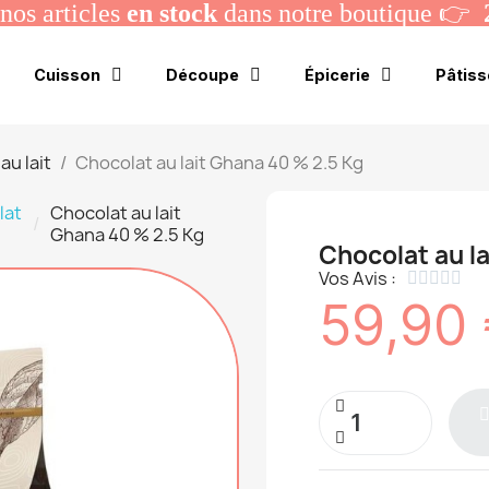
os articles
en stock
dans notre boutique 👉
Cuisson
Découpe
Épicerie
Pâtiss
au lait
Chocolat au lait Ghana 40 % 2.5 Kg
lat
Chocolat au lait
Ghana 40 % 2.5 Kg
Chocolat au l
Vos Avis :





59,90