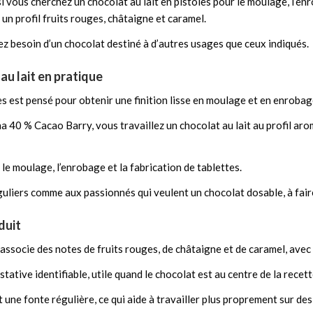
i vous cherchez un chocolat au lait en pistoles pour le moulage, l’en
t un profil fruits rouges, châtaigne et caramel.
vez besoin d’un chocolat destiné à d’autres usages que ceux indiqués.
au lait en pratique
es est pensé pour obtenir une finition lisse en moulage et en enrobag
na 40 % Cacao Barry, vous travaillez un chocolat au lait au profil ar
le moulage, l’enrobage et la fabrication de tablettes.
guliers comme aux passionnés qui veulent un chocolat dosable, à fair
duit
 associe des notes de fruits rouges, de châtaigne et de caramel, avec
ative identifiable, utile quand le chocolat est au centre de la recett
 une fonte régulière, ce qui aide à travailler plus proprement sur de