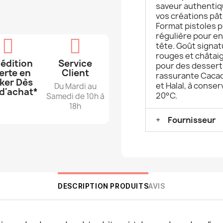
saveur authentiqu
vos créations pât
Format pistoles p
régulière pour en
tête. Goût signat
rouges et châtai
édition
Service
pour des dessert
erte en
Client
rassurante Cacao
ker Dès
et Halal, à conse
Du Mardi au
d'achat*
20°C.
Samedi de 10h à
18h
Fournisseur
DESCRIPTION PRODUITS
AVIS