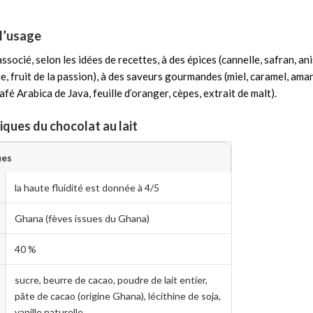
 l’usage
socié, selon les idées de recettes, à des épices (cannelle, safran, anis
me, fruit de la passion), à des saveurs gourmandes (miel, caramel, ama
afé Arabica de Java, feuille d’oranger, cèpes, extrait de malt).
iques du chocolat au lait
ues
la haute fluidité est donnée à 4/5
Ghana (fèves issues du Ghana)
40 %
sucre, beurre de cacao, poudre de lait entier,
pâte de cacao (origine Ghana), lécithine de soja,
vanille naturelle