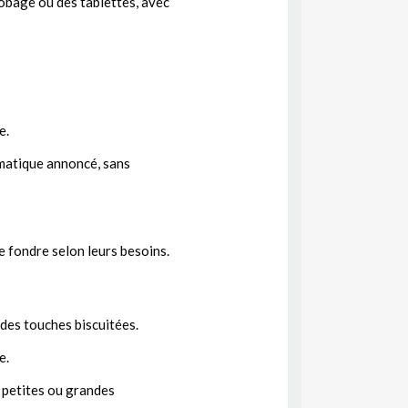
robage ou des tablettes, avec
e.
omatique annoncé, sans
e fondre selon leurs besoins.
 des touches biscuitées.
e.
s petites ou grandes