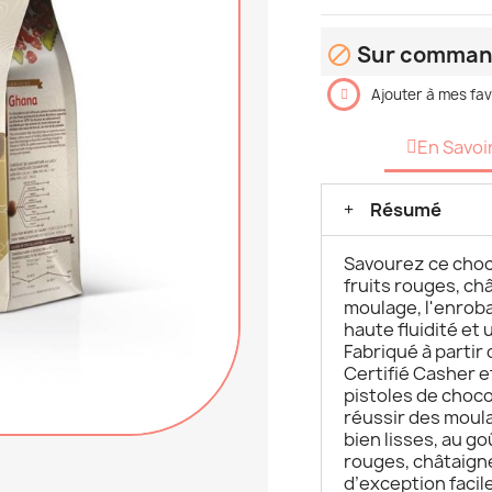
Sur comma

Ajouter à mes fav
En Savoi
Résumé
Savourez ce choc
fruits rouges, châ
moulage, l'enroba
haute fluidité et 
Fabriqué à partir
Certifié Casher et
pistoles de choco
réussir des moul
bien lisses, au g
rouges, châtaign
d’exception facile