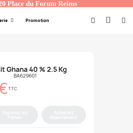
20 Place du Forum Reims
erie
Promotion
ait Ghana 40 % 2.5 Kg
BA629601
 €
TTC
Ajoutez au
Achetez
Panier
Maintenant