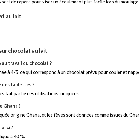
 4/5 sert de repère pour viser un écoulement plus facile lors du moulage
t au lait
ur chocolat au lait
 au travail du chocolat ?
nnée à 4/5, ce qui correspond à un chocolat prévu pour couler et napp
e des tablettes ?
es fait partie des utilisations indiquées.
ne Ghana ?
diquée origine Ghana, et les fèves sont données comme issues du Gha
e ici ?
iqué à 40 %.