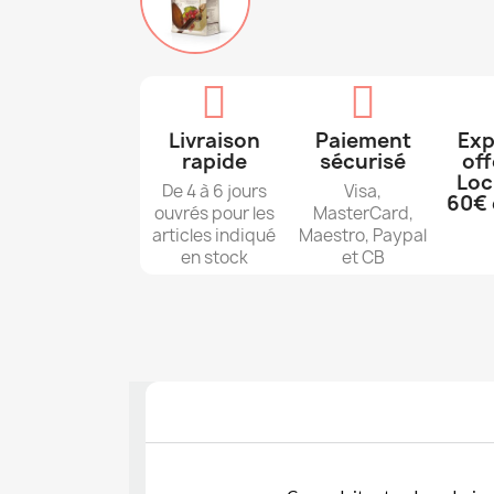
Livraison
Paiement
Exp
rapide
sécurisé
off
Loc
De 4 à 6 jours
Visa,
60€ 
ouvrés pour les
MasterCard,
articles indiqué
Maestro, Paypal
en stock
et CB