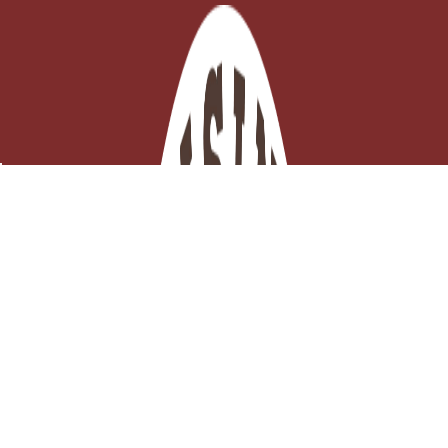
Hachoir à corde – découpe rapide et précise
EN STOCK - Click and collect 3H ou

Expédition ce jour
Ajouter au panier
20,41 €
TTC