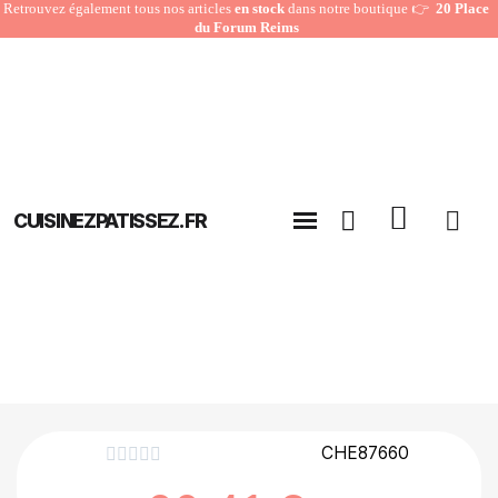
Retrouvez également tous nos articles
en stock
dans notre boutique 👉
20 Place
du Forum Reims
CUISINEZPATISSEZ.FR
CHE87660




