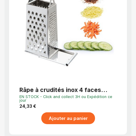
APERÇU RAPIDE
Râpe à crudités inox 4 faces
Râpe
Quattro avec glissière de
de C
EN STOCK - Click and collect 3H ou Expédition ce
Dernier
collecte
jour
11,29 
24,33 €
Ajouter au panier