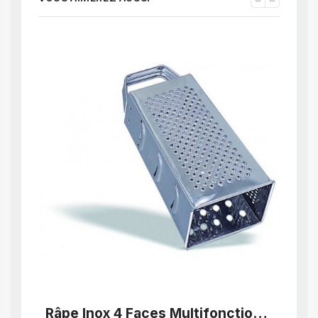
APERÇU RAPIDE
Râpe Inox 4 Faces Multifonction
Coup