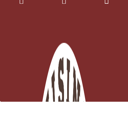
Râpe à crudités inox 4 faces Quattro avec glissière de
collecte
EN STOCK - Click and collect 3H ou

Expédition ce jour