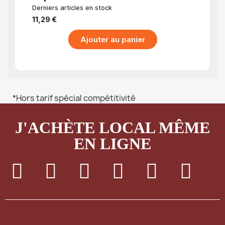
de Cuisine
déco
Derniers articles en stock
EN STO
jour
11,29 €
31,68
Ajouter au panier
*Hors tarif spécial compétitivité
J'ACHÈTE LOCAL MÊME
EN LIGNE