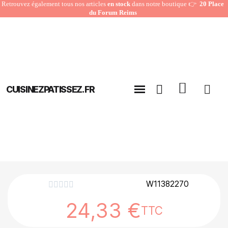
Retrouvez également tous nos articles
en stock
dans notre boutique 👉
20 Place
du Forum Reims
CUISINEZPATISSEZ.FR
W11382270





24,33 €
TTC