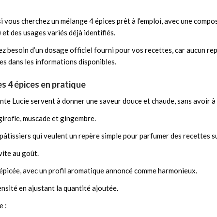
si vous cherchez un mélange 4 épices prêt à l’emploi, avec une compo
et des usages variés déjà identifiés.
vez besoin d’un dosage officiel fourni pour vos recettes, car aucun re
s dans les informations disponibles.
s 4 épices en pratique
nte Lucie servent à donner une saveur douce et chaude, sans avoir à 
girofle, muscade et gingembre.
et pâtissiers qui veulent un repère simple pour parfumer des recettes
 vite au goût.
 épicée, avec un profil aromatique annoncé comme harmonieux.
ensité en ajustant la quantité ajoutée.
e :