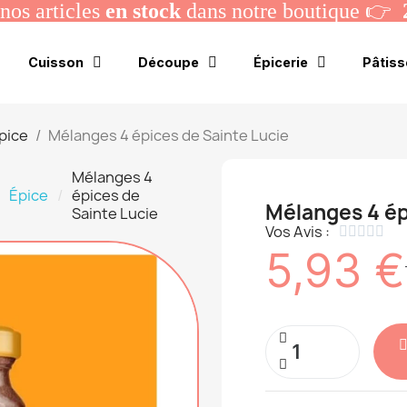
os articles
en stock
dans notre boutique 👉
Cuisson
Découpe
Épicerie
Pâtiss
pice
Mélanges 4 épices de Sainte Lucie
Mélanges 4
Épice
épices de
Mélanges 4 ép
Sainte Lucie
Vos Avis :





5,93 €