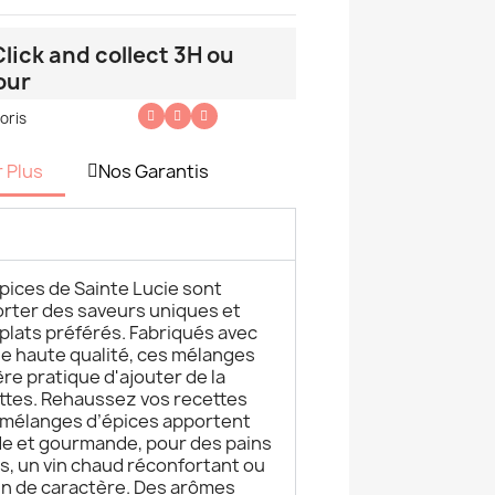
lick and collect 3H ou
our
oris
r Plus
Nos Garantis
pices de Sainte Lucie sont
rter des saveurs uniques et
 plats préférés. Fabriqués avec
de haute qualité, ces mélanges
re pratique d'ajouter de la
ettes. Rehaussez vos recettes
s mélanges d’épices apportent
e et gourmande, pour des pains
s, un vin chaud réconfortant ou
ein de caractère. Des arômes