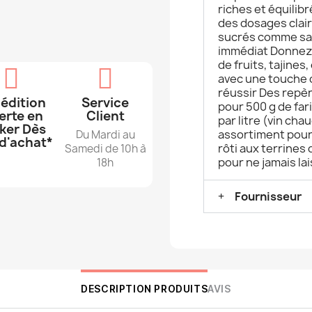
riches et équilibr
des dosages clairs
sucrés comme sal
immédiat Donnez d
de fruits, tajine
avec une touche d
réussir Des repère
édition
Service
pour 500 g de fari
erte en
Client
par litre (vin ch
ker Dès
assortiment pour l
Du Mardi au
d'achat*
rôti aux terrines
Samedi de 10h à
pour ne jamais lai
18h
Fournisseur
DESCRIPTION PRODUITS
AVIS