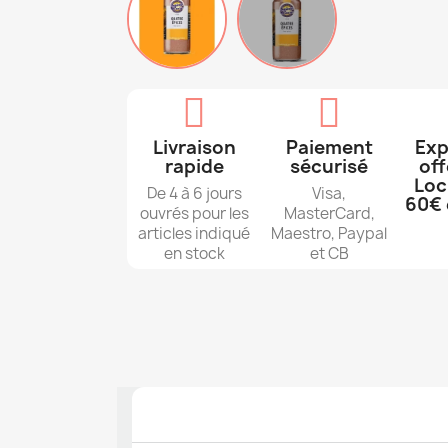
Livraison
Paiement
Exp
rapide
sécurisé
off
Loc
De 4 à 6 jours
Visa,
60€ 
ouvrés pour les
MasterCard,
articles indiqué
Maestro, Paypal
en stock
et CB