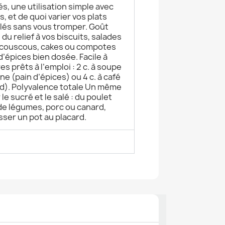
és, une utilisation simple avec
, et de quoi varier vos plats
és sans vous tromper. Goût
u relief à vos biscuits, salades
s, couscous, cakes ou compotes
’épices bien dosée. Facile à
s prêts à l’emploi : 2 c. à soupe
ne (pain d’épices) ou 4 c. à café
aud). Polyvalence totale Un même
e sucré et le salé : du poulet
 de légumes, porc ou canard,
sser un pot au placard.