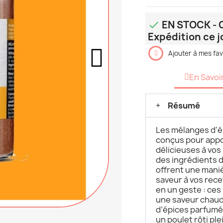
EN STOCK - C

Expédition ce j
Ajouter à mes fav
En Savoi
Résumé
Les mélanges d'é
conçus pour appo
délicieuses à vos
des ingrédients 
offrent une maniè
saveur à vos rec
en un geste : ce
une saveur chaud
d’épices parfumé
un poulet rôti pl