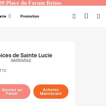
20 Place du Forum Reims
erie
Promotion
ices de Sainte Lucie
SAI004042
TTC
Ajoutez au
Achetez
Panier
Maintenant