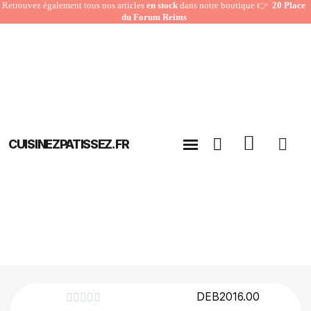
Retrouvez également tous nos articles
en stock
dans notre boutique 👉
20 Place
du Forum Reims
CUISINEZPATISSEZ.FR
DEB2016.00




