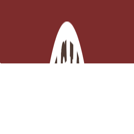
Mandoline Viper - Complet avec chariot et poussoir
EN STOCK - Click and collect 3H ou

Expédition ce jour
Ajouter au panier
171,09 €
TTC