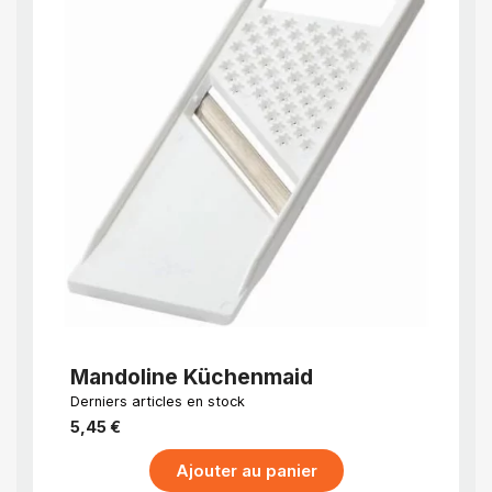
APERÇU RAPIDE
Mandoline Küchenmaid
Mand
Derniers articles en stock
EN STO
jour
5,45 €
71,33 
Ajouter au panier