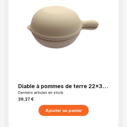
APERÇU RAPIDE
Diable à pommes de terre 22x36
Bomb
cm
Brut
Derniers articles en stock
EN STO
jour
39,27 €
57,15 
Ajouter au panier