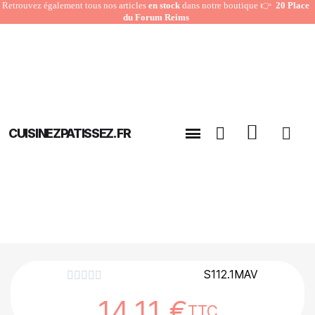
Retrouvez également tous nos articles
en stock
dans notre boutique 👉
20 Place
du Forum Reims
CUISINEZPATISSEZ.FR
S112.1MAV





14,11 €
TTC