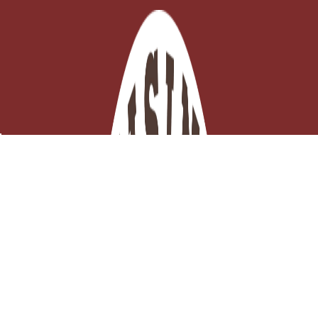
Plat Carré N°1 de 18.5 x 16 cm Rouge Männele
Sur commande

Ajouter au panier
14,11 €
TTC