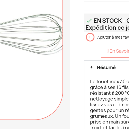
EN STOCK - C

Expédition ce j
Ajouter à mes fav
En Savoi
Résumé
Le fouet inox 30
grâce à ses 16 fi
résistant à 200 °
nettoyage simple
lissez vos crème
gestes pour un r
grumeaux. Un foue
prise en main sûr
froid, et facile à