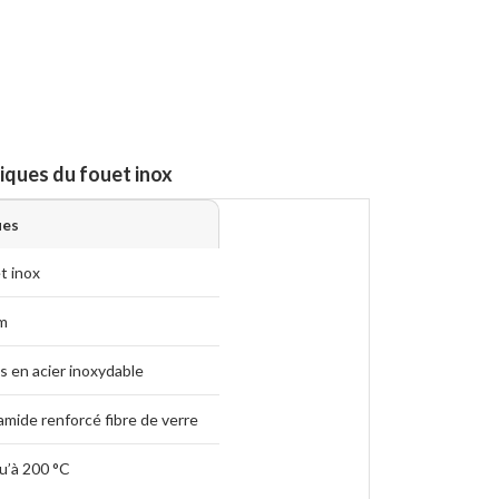
iques du fouet inox
ues
t inox
m
ls en acier inoxydable
amide renforcé fibre de verre
u’à 200 °C