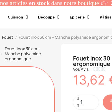
os articles
en stock
dans notre boutique 👉
Cuisson
Découpe
Épicerie
Pâtiss
Fouet
Fouet inox 30 cm – Manche polyamide ergonomi
Fouet inox 30 cm –
Manche polyamide
Fouet inox 30
ergonomique
ergonomique
Vos Avis :





13,62 