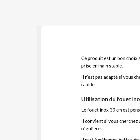
Ce produit est un bon choix 
prise en main stable.
Il n’est pas adapté si vous c
rapides.
Utilisation du fouet in
Le fouet inox 30 cm est pen
Il convient si vous cherchez
régulières.
Il sert à mélanger, battre, ém