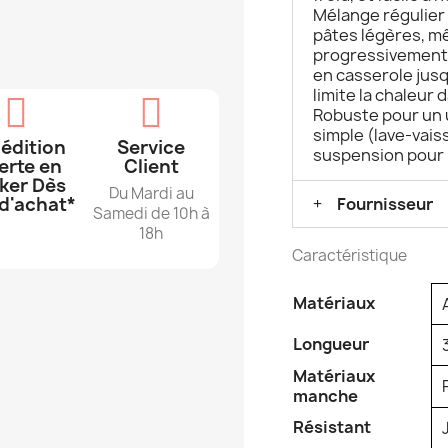
Mélange régulier
pâtes légères, mê
progressivement.
en casserole jusq
limite la chaleur 
Robuste pour un 
simple (lave-vais
édition
Service
suspension pour 
erte en
Client
ker Dès
Du Mardi au
d'achat*
Fournisseur
Samedi de 10h à
18h
Caractéristique
Matériaux
Longueur
Matériaux
manche
Résistant