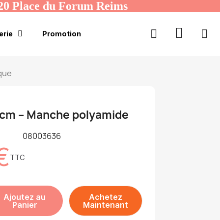
20 Place du Forum Reims
erie
Promotion
que
 cm – Manche polyamide
08003636
€
TTC
Ajoutez au
Achetez
Panier
Maintenant