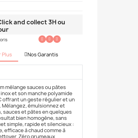
lick and collect 3H ou
our
oris
r Plus
Nos Garantis
 cm mélange sauces ou pâtes
ls inox et son manche polyamide
C offrant un geste régulier et un
. Mélangez, émulsionnez et
s, sauces et pâtes en quelques
ésultat bien homogène, sans
t simple, rapide et silencieux :
e, efficace à chaud comme à
 nettoyer. Zéro grumeaux