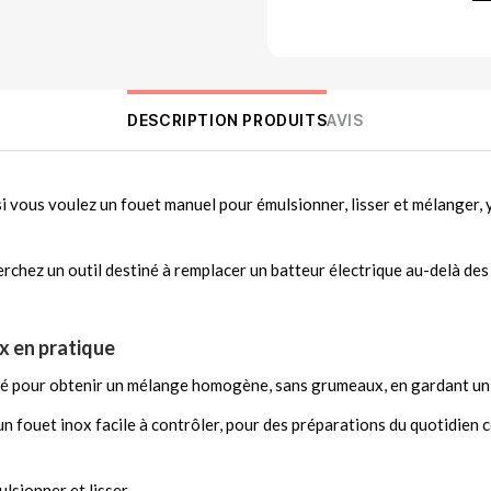
DESCRIPTION PRODUITS
AVIS
si vous voulez un fouet manuel pour émulsionner, lisser et mélanger, 
herchez un outil destiné à remplacer un batteur électrique au-delà de
ox en pratique
sé pour obtenir un mélange homogène, sans grumeaux, en gardant un 
 un fouet inox facile à contrôler, pour des préparations du quotidien
ulsionner et lisser.