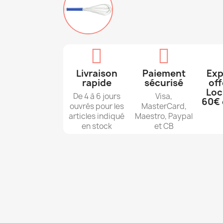
Livraison
Paiement
Exp
rapide
sécurisé
off
Loc
De 4 à 6 jours
Visa,
60€ 
ouvrés pour les
MasterCard,
articles indiqué
Maestro, Paypal
en stock
et CB