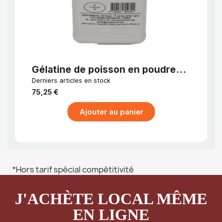
APERÇU RAPIDE
Gélatine de poisson en poudre
Géla
1kg
en p
Derniers articles en stock
EN STO
jour
75,25 €
10,25
Ajouter au panier
*Hors tarif spécial compétitivité
J'ACHÈTE LOCAL MÊME
EN LIGNE