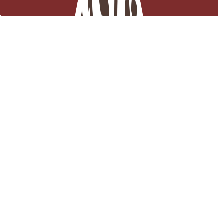
Pectine Rapid Set 1 kg – Gélifiant à Prise Rapide
Derniers articles en stock

Ajouter au panier
63,35 €
TTC