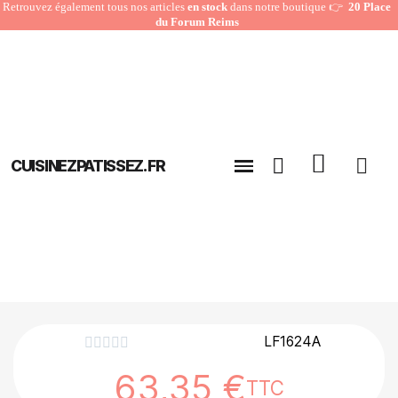
Retrouvez également tous nos articles
en stock
dans notre boutique 👉
20 Place
du Forum Reims
CUISINEZPATISSEZ.FR
LF1624A





63,35 €
TTC