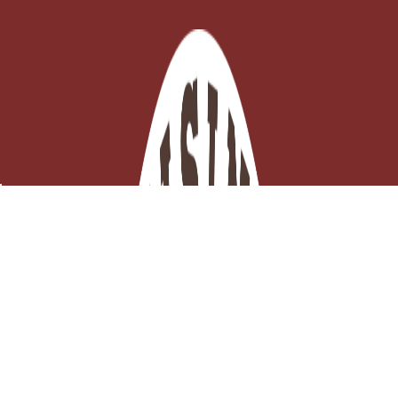
Chocolat au Lait Alunga 41% - 1 kg
Sur commande

Ajouter au panier
23,32 €
TTC