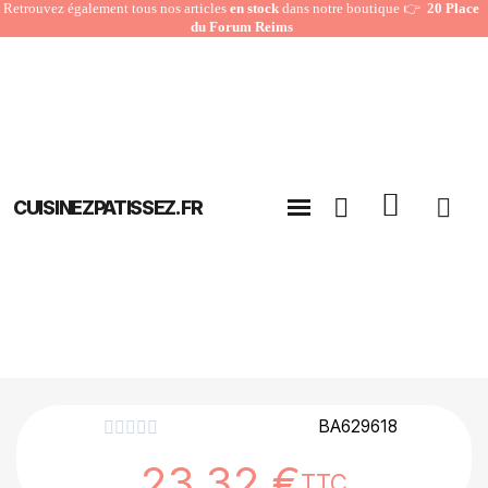
Retrouvez également tous nos articles
en stock
dans notre boutique 👉
20 Place
du Forum Reims
CUISINEZPATISSEZ.FR
BA629618





23,32 €
TTC