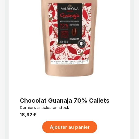
APERÇU RAPIDE
Chocolat Guanaja 70% Callets
Choc
Exce
Derniers articles en stock
EN STO
jour
18,92 €
73,21 
Ajouter au panier