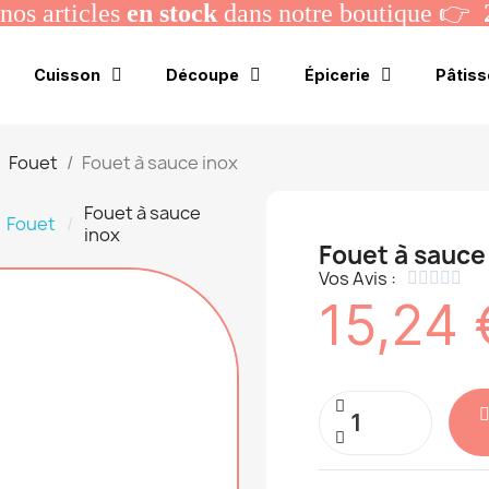
os articles
en stock
dans notre boutique 👉
Cuisson
Découpe
Épicerie
Pâtiss
Fouet
Fouet à sauce inox
Fouet à sauce
Fouet
inox
Fouet à sauce
Vos Avis :





15,24 