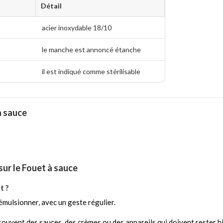
Détail
acier inoxydable 18/10
le manche est annoncé étanche
il est indiqué comme stérilisable
à sauce
ur le Fouet à sauce
t ?
 émulsionner, avec un geste régulier.
souvent des sauces, des crèmes ou des appareils qui doivent rester bi