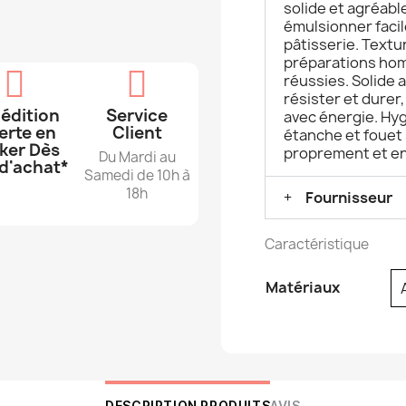
solide et agréabl
émulsionner faci
pâtisserie. Textur
préparations ho
réussies. Solide 
résister et dure
édition
Service
avec énergie. Hy
erte en
Client
étanche et fouet 
ker Dès
proprement et en
Du Mardi au
d'achat*
Samedi de 10h à
18h
Fournisseur
Caractéristique
Matériaux
DESCRIPTION PRODUITS
AVIS