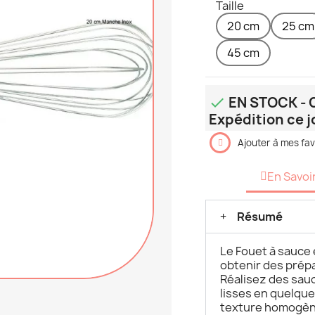
Taille
20 cm
25 cm
45 cm
EN STOCK - C

Expédition ce j
Ajouter à mes fav
En Savoi
Résumé
Le Fouet à sauce 
obtenir des prép
Réalisez des sauc
lisses en quelqu
texture homogèn