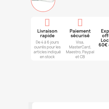
Livraison
Paiement
Exp
rapide
sécurisé
off
Loc
De 4 à 6 jours
Visa,
60€ 
ouvrés pour les
MasterCard,
articles indiqué
Maestro, Paypal
en stock
et CB