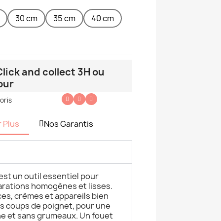
30 cm
35 cm
40 cm
lick and collect 3H ou
our
oris
r Plus
Nos Garantis
est un outil essentiel pour
arations homogènes et lisses.
es, crèmes et appareils bien
es coups de poignet, pour une
e et sans grumeaux. Un fouet