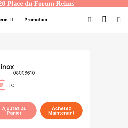
20 Place du Forum Reims
erie
Promotion
 inox
08003610
€
TTC
Ajoutez au
Achetez
Panier
Maintenant